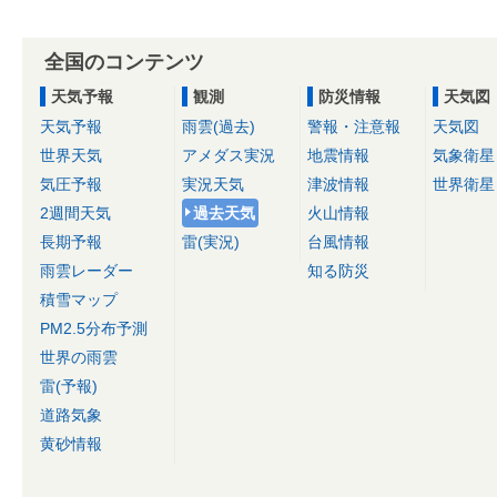
全国のコンテンツ
天気予報
観測
防災情報
天気図
天気予報
雨雲(過去)
警報・注意報
天気図
世界天気
アメダス実況
地震情報
気象衛星
気圧予報
実況天気
津波情報
世界衛星
2週間天気
過去天気
火山情報
長期予報
雷(実況)
台風情報
雨雲レーダー
知る防災
積雪マップ
PM2.5分布予測
世界の雨雲
雷(予報)
道路気象
黄砂情報