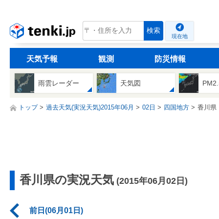
tenki.jp
検索
現在地
天気予報
観測
防災情報
雨雲レーダー
天気図
PM2
トップ
過去天気(実況天気)2015年06月
02日
四国地方
香川県
香川県の実況天気
(2015年06月02日)
前日(06月01日)