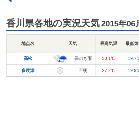
香川県各地の実況天気
2015年06
地点名
天気
最高気温
最低気
高松
曇のち雨
30.1℃
19.7
多度津
不明
27.2℃
19.9