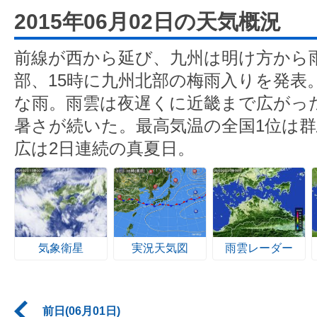
2015年06月02日の天気概況
前線が西から延び、九州は明け方から雨
部、15時に九州北部の梅雨入りを発表
な雨。雨雲は夜遅くに近畿まで広がっ
暑さが続いた。最高気温の全国1位は群
広は2日連続の真夏日。
気象衛星
実況天気図
雨雲レーダー
前日(06月01日)