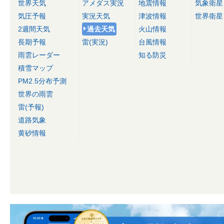
世界天気
アメダス実況
地震情報
気象衛星
気圧予報
実況天気
津波情報
世界衛星
2週間天気
過去天気
火山情報
長期予報
雷(実況)
台風情報
雨雲レーダー
知る防災
積雪マップ
PM2.5分布予測
世界の雨雲
雷(予報)
道路気象
黄砂情報