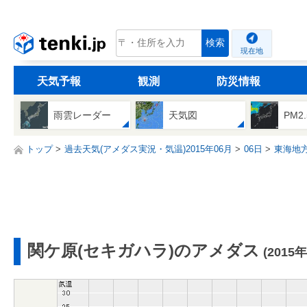
tenki.jp
検索
現在地
天気予報
観測
防災情報
雨雲レーダー
天気図
PM2
トップ
過去天気(アメダス実況・気温)2015年06月
06日
東海地
関ケ原(セキガハラ)のアメダス
(2015