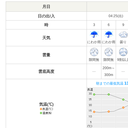
月日
日の出/入
04:25(出)
時
3
6
9
天気
にわか雨
にわか雨
曇り
雲量
隙間無
隙間無
9割以
200m～
雲底高度
---
---
300m
1
朝までの最低気温
気温(℃)