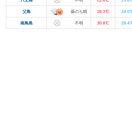
八丈島
不明
22.6℃
19.6
父島
曇のち晴
28.3℃
24.0
南鳥島
不明
30.8℃
26.4