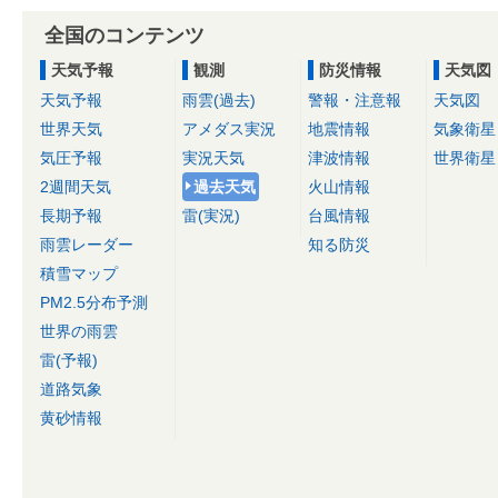
全国のコンテンツ
天気予報
観測
防災情報
天気図
天気予報
雨雲(過去)
警報・注意報
天気図
世界天気
アメダス実況
地震情報
気象衛星
気圧予報
実況天気
津波情報
世界衛星
2週間天気
過去天気
火山情報
長期予報
雷(実況)
台風情報
雨雲レーダー
知る防災
積雪マップ
PM2.5分布予測
世界の雨雲
雷(予報)
道路気象
黄砂情報