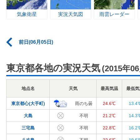
気象衛星
実況天気図
雨雲レーダー
前日(06月05日)
東京都各地の実況天気
(2015年0
地点名
天気
最高気温
最低気
東京都心(大手町)
雨のち曇
24.6℃
13.4
大島
不明
21.2℃
14.3
三宅島
不明
22.8℃
16.2