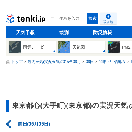
tenki.jp
検索
現在地
天気予報
観測
防災情報
雨雲レーダー
天気図
PM2
トップ
過去天気(実況天気)2015年06月
06日
関東・甲信地方
東京都心(大手町)(東京都)の実況天気
前日(06月05日)