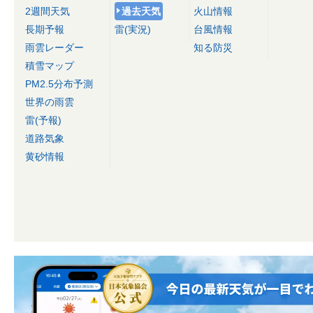
2週間天気
過去天気
火山情報
長期予報
雷(実況)
台風情報
雨雲レーダー
知る防災
積雪マップ
PM2.5分布予測
世界の雨雲
雷(予報)
道路気象
黄砂情報