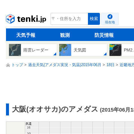
tenki.jp
検索
現在地
天気予報
観測
防災情報
雨雲レーダー
天気図
PM2
トップ
過去天気(アメダス実況・気温)2015年06月
18日
近畿地
大阪(オオサカ)のアメダス
(2015年06月1