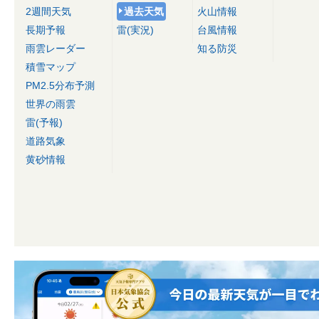
2週間天気
過去天気
火山情報
長期予報
雷(実況)
台風情報
雨雲レーダー
知る防災
積雪マップ
PM2.5分布予測
世界の雨雲
雷(予報)
道路気象
黄砂情報