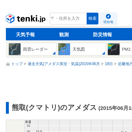
tenki.jp
検索
現在地
天気予報
観測
防災情報
雨雲レーダー
天気図
PM2
トップ
過去天気(アメダス実況・気温)2015年06月
18日
近畿地
熊取(クマトリ)のアメダス
(2015年06月1