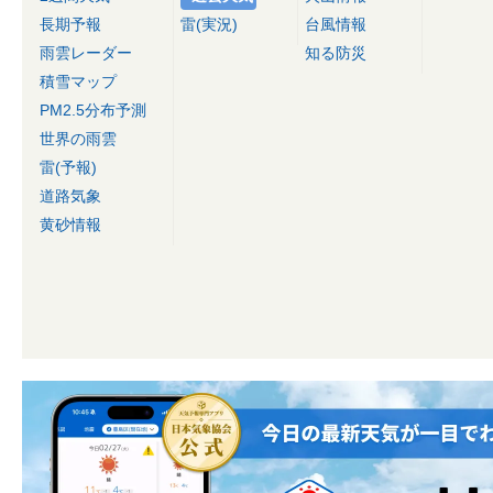
長期予報
雷(実況)
台風情報
雨雲レーダー
知る防災
積雪マップ
PM2.5分布予測
世界の雨雲
雷(予報)
道路気象
黄砂情報