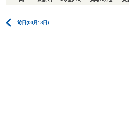
日時
気温(℃)
降水量(mm)
風向(16方位)
風速
前日(06月18日)