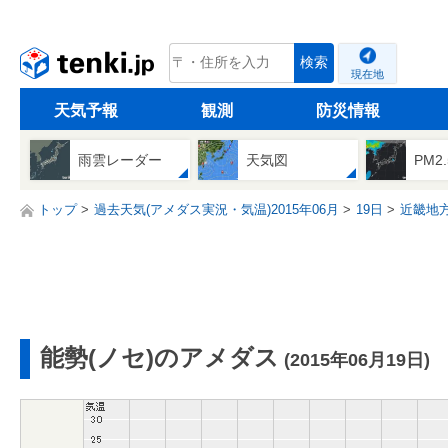
tenki.jp
検索
現在地
天気予報
観測
防災情報
雨雲レーダー
天気図
PM2
トップ
過去天気(アメダス実況・気温)2015年06月
19日
近畿地
能勢(ノセ)のアメダス
(2015年06月19日)