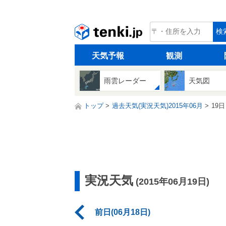
tenki.jp
検
天気予報
観測
雨雲レーダー
天気図
トップ
過去天気(実況天気)2015年06月
19日
実況天気
(2015年06月19日)
前日(06月18日)