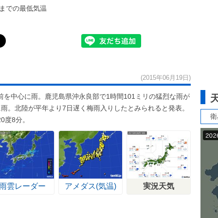
までの最低気温
(2015年06月19日)
を中心に雨。鹿児島県沖永良部で1時間101ミリの猛烈な雨が
に雨。北陸が平年より7日遅く梅雨入りしたとみられると発表。
衛
0度8分。
雨雲レーダー
アメダス(気温)
実況天気