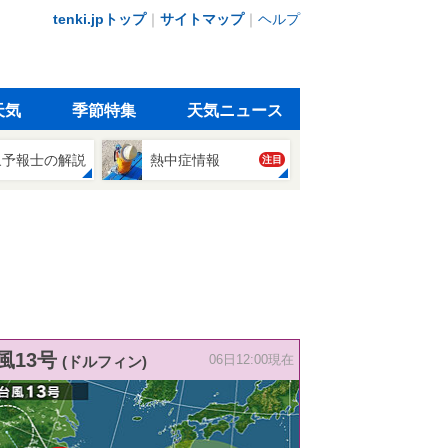
tenki.jpトップ
｜
サイトマップ
｜
ヘルプ
天気
季節特集
天気ニュース
象予報士の解説
熱中症情報
注目
風13号
(ドルフィン)
06日12:00現在