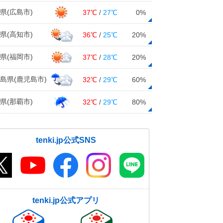
県(広島市)
37℃
/
27℃
0%
県(高知市)
36℃
/
25℃
20%
県(福岡市)
37℃
/
28℃
20%
島県(鹿児島市)
32℃
/
29℃
60%
県(那覇市)
32℃
/
29℃
80%
tenki.jp公式SNS
tenki.jp公式アプリ