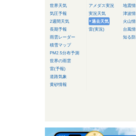
世界天気
アメダス実況
地震情
気圧予報
実況天気
津波情
2週間天気
過去天気
火山情
長期予報
雷(実況)
台風情
雨雲レーダー
知る防
積雪マップ
PM2.5分布予測
世界の雨雲
雷(予報)
道路気象
黄砂情報