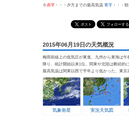
※
赤字
・・・夕方までの最高気温
青字
・・・朝
2015年06月19日の天気概況
梅雨前線上の低気圧が東進。九州から東海は午前
降り、統計開始以来1位。関東や北陸は断続的
最高気温は関東以西で平年より低かった。東京2
気象衛星
実況天気図