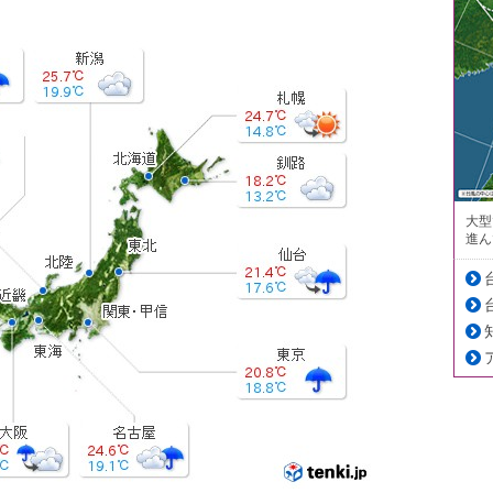
大型
進ん