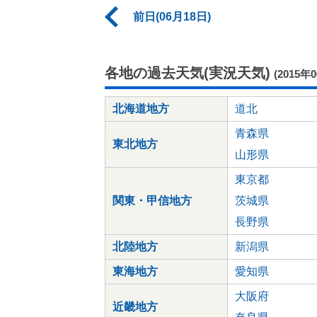
前日(06月18日)
各地の過去天気(実況天気)
(2015年
北海道地方
道北
青森県
東北地方
山形県
東京都
関東・甲信地方
茨城県
長野県
北陸地方
新潟県
東海地方
愛知県
大阪府
近畿地方