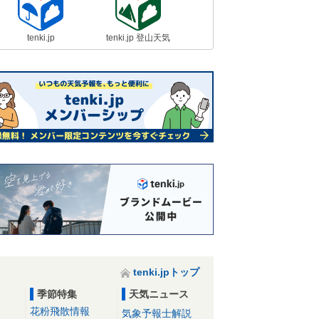
tenki.jp
tenki.jp 登山天気
tenki.jpトップ
季節特集
天気ニュース
花粉飛散情報
気象予報士解説