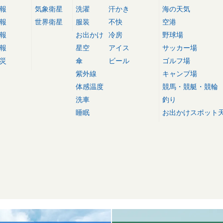
報
気象衛星
洗濯
汗かき
海の天気
報
世界衛星
服装
不快
空港
報
お出かけ
冷房
野球場
報
星空
アイス
サッカー場
災
傘
ビール
ゴルフ場
紫外線
キャンプ場
体感温度
競馬・競艇・競輪
洗車
釣り
睡眠
お出かけスポット