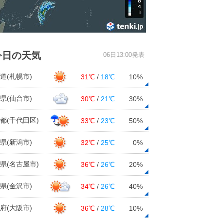
今日の天気
06日13:00発表
道(札幌市)
31℃
/
18℃
10%
県(仙台市)
30℃
/
21℃
30%
都(千代田区)
33℃
/
23℃
50%
県(新潟市)
32℃
/
25℃
0%
県(名古屋市)
36℃
/
26℃
20%
県(金沢市)
34℃
/
26℃
40%
府(大阪市)
36℃
/
28℃
10%