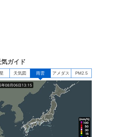
天気ガイド
星
天気図
雨雲
アメダス
PM2.5