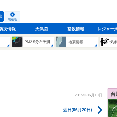
索
現在地
防災情報
天気図
指数情報
レジャー
PM2.5分布予測
地震情報
気
台
2015年06月19日
翌日(06月20日)