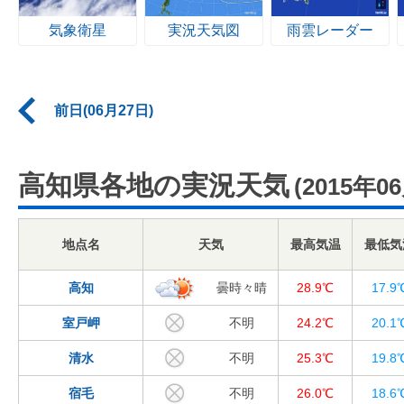
気象衛星
実況天気図
雨雲レーダー
前日(06月27日)
高知県各地の実況天気
(2015年0
地点名
天気
最高気温
最低気
高知
曇時々晴
28.9℃
17.9
室戸岬
不明
24.2℃
20.1
清水
不明
25.3℃
19.8
宿毛
不明
26.0℃
18.6