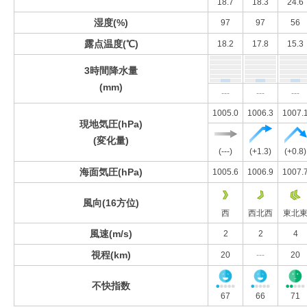
18.7
18.3
24.6
湿度(%)
97
97
56
露点温度(℃)
18.2
17.8
15.3
3時間降水量
(mm)
---
---
---
1005.0
1006.3
1007.
現地気圧(hPa)
(変化量)
(---)
(+1.3)
(+0.8)
海面気圧(hPa)
1005.6
1006.9
1007.
風向(16方位)
西
西北西
東北
風速(m/s)
2
2
4
視程(km)
20
---
20
不快指数
67
66
71