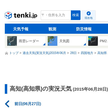
tenki.jp
検索
現在地
天気予報
観測
防災情報
雨雲レーダー
天気図
PM2
トップ
過去天気(実況天気)2015年06月
28日
四国地方
高知県
高知(高知県)の実況天気
(2015年06月28日)
前日(06月27日)