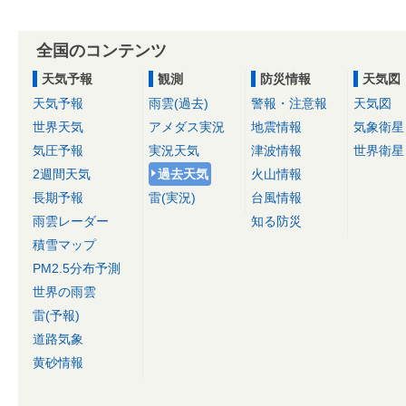
全国のコンテンツ
天気予報
観測
防災情報
天気図
天気予報
雨雲(過去)
警報・注意報
天気図
世界天気
アメダス実況
地震情報
気象衛星
気圧予報
実況天気
津波情報
世界衛星
2週間天気
過去天気
火山情報
長期予報
雷(実況)
台風情報
雨雲レーダー
知る防災
積雪マップ
PM2.5分布予測
世界の雨雲
雷(予報)
道路気象
黄砂情報