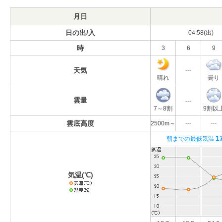
月日
日の出/入
04:58(出)
時
3
6
9
天気
---
晴れ
曇り
雲量
---
7～8割
9割以
雲底高度
2500m～
---
---
1
朝までの最低気温
気温(℃)