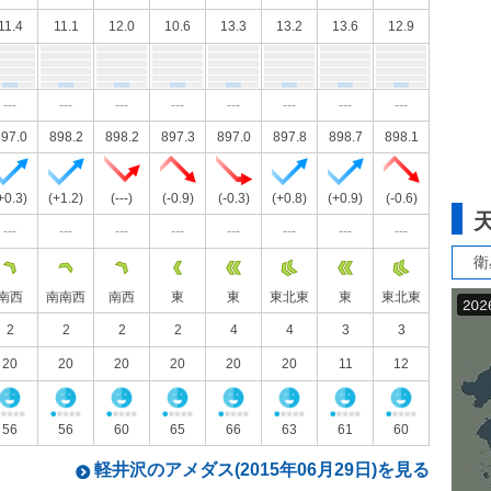
11.4
11.1
12.0
10.6
13.3
13.2
13.6
12.9
---
---
---
---
---
---
---
---
97.0
898.2
898.2
897.3
897.0
897.8
898.7
898.1
+0.3)
(+1.2)
(---)
(-0.9)
(-0.3)
(+0.8)
(+0.9)
(-0.6)
---
---
---
---
---
---
---
---
衛
南西
南南西
南西
東
東
東北東
東
東北東
2
2
2
2
4
4
3
3
20
20
20
20
20
20
11
12
56
56
60
65
66
63
61
60
軽井沢のアメダス(2015年06月29日)を見る