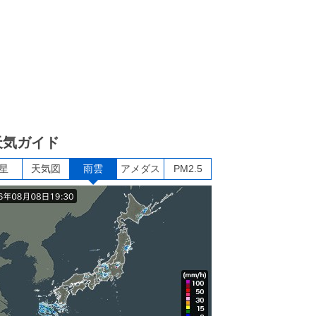
天気ガイド
星
天気図
雨雲
アメダス
PM2.5