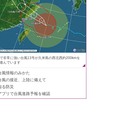
で非常に強い台風13号が久米島の西北西約200kmを
進んでいます
台風情報のみかた
台風の接近、上陸に備えて
知る防災
アプリで台風進路予報を確認