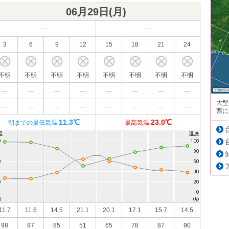
06月29日(
月
)
---
---
3
6
9
12
15
18
21
24
不明
不明
不明
不明
不明
不明
不明
不明
---
---
---
---
---
---
---
---
大型
---
---
---
---
---
---
---
---
西に
11.3℃
23.0℃
朝までの最低気温
最高気温
11.7
11.6
14.5
21.1
20.1
17.1
15.7
14.5
98
97
85
51
65
78
87
90