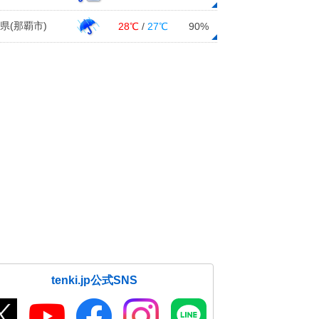
県(那覇市)
28℃
/
27℃
90%
tenki.jp公式SNS