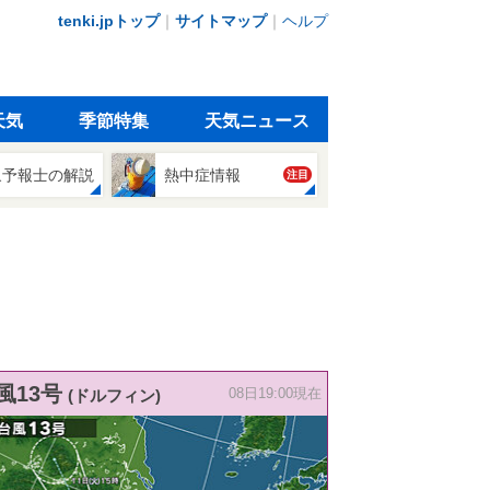
tenki.jpトップ
｜
サイトマップ
｜
ヘルプ
天気
季節特集
天気ニュース
象予報士の解説
熱中症情報
注目
風13号
(ドルフィン)
08日19:00現在