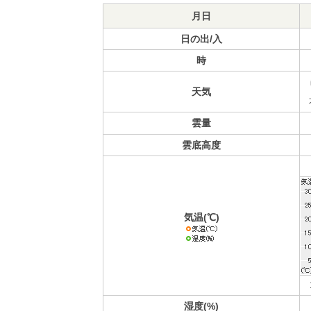
月日
日の出/入
時
天気
雲量
雲底高度
気温(℃)
湿度(%)