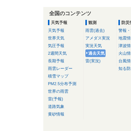
全国のコンテンツ
天気予報
観測
防災
天気予報
雨雲(過去)
警報・
世界天気
アメダス実況
地震情
気圧予報
実況天気
津波情
2週間天気
過去天気
火山情
長期予報
雷(実況)
台風情
雨雲レーダー
知る防
積雪マップ
PM2.5分布予測
世界の雨雲
雷(予報)
道路気象
黄砂情報