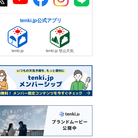
tenki.jp公式アプリ
tenki.jp
tenki.jp 登山天気