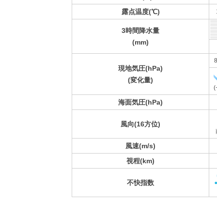
露点温度(℃)
3時間降水量
(mm)
8
現地気圧(hPa)
(変化量)
(
海面気圧(hPa)
風向(16方位)
風速(m/s)
視程(km)
不快指数