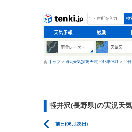
tenki.jp
検
天気予報
観測
雨雲レーダー
天気図
トップ
過去天気(実況天気)2015年06月
29日
軽井沢(長野県)の実況天
前日(06月28日)