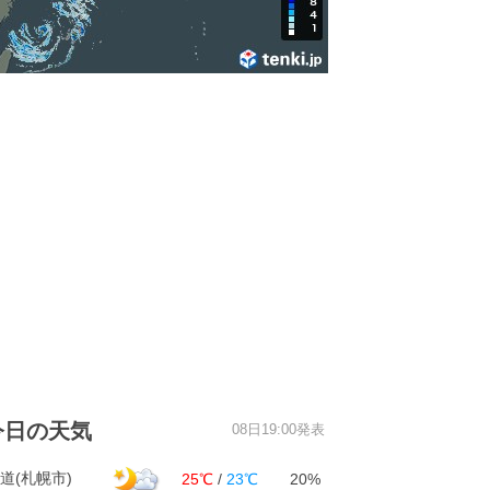
今日の天気
08日19:00発表
道(札幌市)
25℃
/
23℃
20%