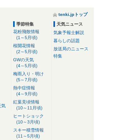
tenki.jpトップ
季節特集
天気ニュース
花粉飛散情報
気象予報士解説
(1～5月頃)
暮らしの話題
桜開花情報
放送局のニュース
(2～5月頃)
特集
GWの天気
(4～5月頃)
梅雨入り・明け
(5～7月頃)
熱中症情報
(4～9月頃)
紅葉見頃情報
天気
(10～11月頃)
ヒートショック
(10～3月頃)
スキー積雪情報
(11～5月頃)