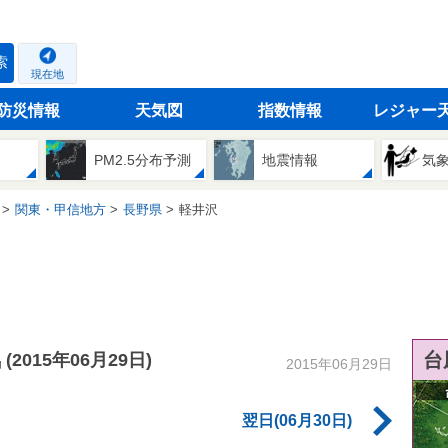
索
現在地
防災情報
天気図
指数情報
レジャー
PM2.5分布予測
地震情報
気
関東・甲信地方
長野県
軽井沢
気
台
(2015年06月29日)
2015年06月29日
翌日(06月30日)