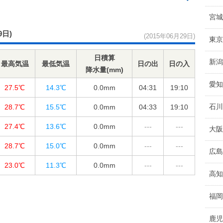
宮城
9日)
(2015年06月29日)
東京
日積算
新潟
最高気温
最低気温
日の出
日の入
降水量(mm)
愛知
27.5℃
14.3℃
0.0
mm
04:31
19:10
石川
28.7℃
15.5℃
0.0
mm
04:33
19:10
27.4℃
13.6℃
0.0
mm
---
---
大阪
28.7℃
15.0℃
0.0
mm
---
---
広島
23.0℃
11.3℃
0.0
mm
---
---
高知
福岡
鹿児