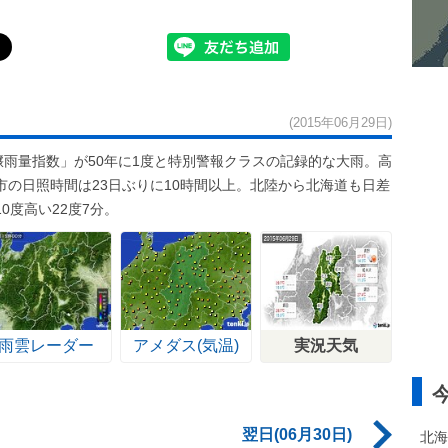
(2015年06月29日)
壌雨量指数」が50年に1度と特別警報クラスの記録的な大雨。高
の日照時間は23日ぶりに10時間以上。北陸から北海道も日差
0度高い22度7分。
雨雲レーダー
アメダス(気温)
実況天気
翌日(06月30日)
北海