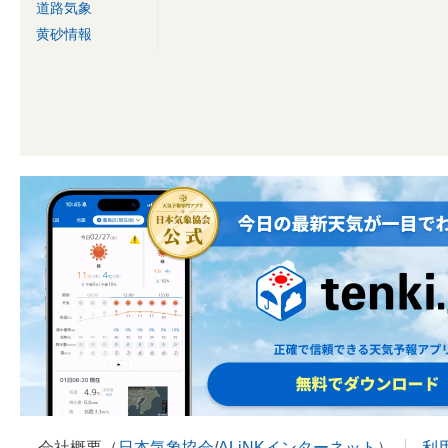
道路気象
黄砂情報
会社概要（
日本気象協会
/
ALiNKインターネット
）
利