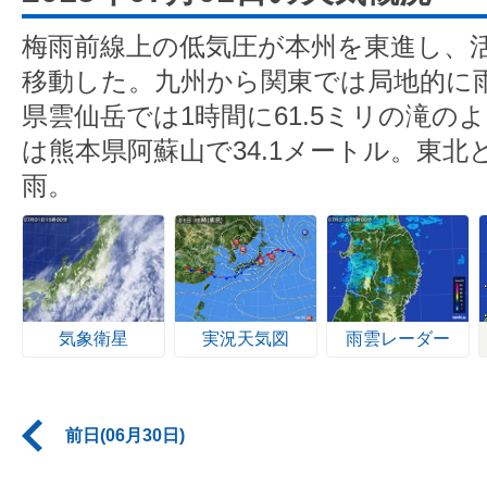
梅雨前線上の低気圧が本州を東進し、
移動した。九州から関東では局地的に
県雲仙岳では1時間に61.5ミリの滝の
は熊本県阿蘇山で34.1メートル。東
雨。
気象衛星
実況天気図
雨雲レーダー
前日(06月30日)