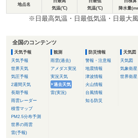
日最高
日最低
日積算
地点名
気温(℃)
気温(℃)
降水量(m
※日最高気温・日最低気温・日最大風
全国のコンテンツ
天気予報
観測
防災情報
天気図
天気予報
雨雲(過去)
警報・注意報
天気図
世界天気
アメダス実況
地震情報
気象衛星
気圧予報
実況天気
津波情報
世界衛星
2週間天気
過去天気
火山情報
長期予報
雷(実況)
台風情報
雨雲レーダー
知る防災
積雪マップ
PM2.5分布予測
世界の雨雲
雷(予報)