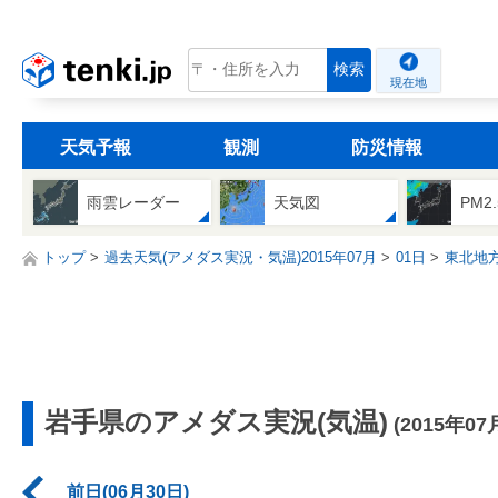
tenki.jp
検索
現在地
天気予報
観測
防災情報
雨雲レーダー
天気図
PM2
トップ
過去天気(アメダス実況・気温)2015年07月
01日
東北地
岩手県のアメダス実況(気温)
(2015年07
前日(06月30日)