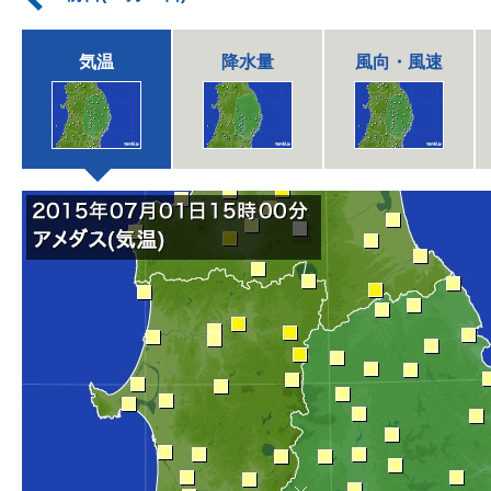
気温
降水量
風向・風速