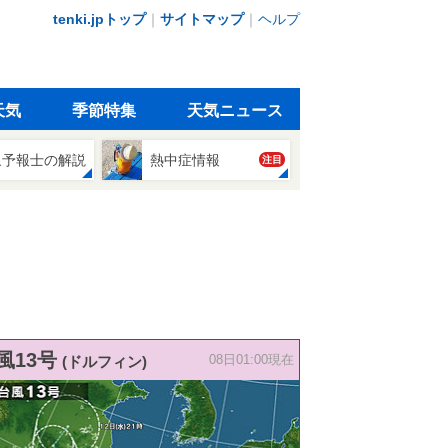
tenki.jpトップ
｜
サイトマップ
｜
ヘルプ
天気
季節特集
天気ニュース
象予報士の解説
熱中症情報
注目
風13号
(ドルフィン)
08日01:00現在