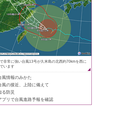
で非常に強い台風13号が久米島の北西約70kmを西に
でいます
台風情報のみかた
台風の接近、上陸に備えて
知る防災
アプリで台風進路予報を確認