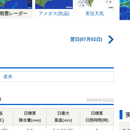
雨雲レーダー
アメダス(気温)
実況天気
翌日(07月02日)
道央
)
2015年07月01日
低
日積算
日最大
日積算
℃)
降水量(mm)
風速(m/s)
日照時間(時)