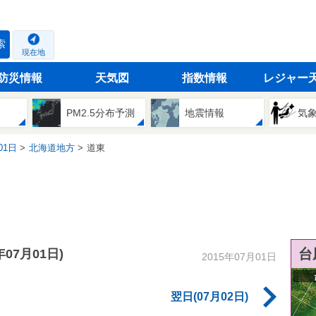
索
現在地
防災情報
天気図
指数情報
レジャー
PM2.5分布予測
地震情報
気
01日
北海道地方
道東
台
5年07月01日)
2015年07月01日
翌日(07月02日)