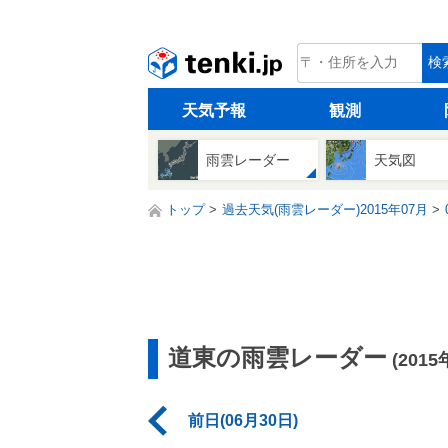
tenki.jp
検
天気予報
観測
雨雲レーダー
天気図
トップ
過去天気(雨雲レーダー)2015年07月
道東の雨雲レーダー
(201
前日(06月30日)