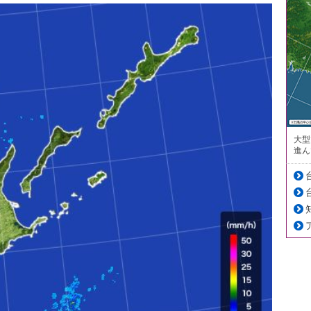
大型
進ん