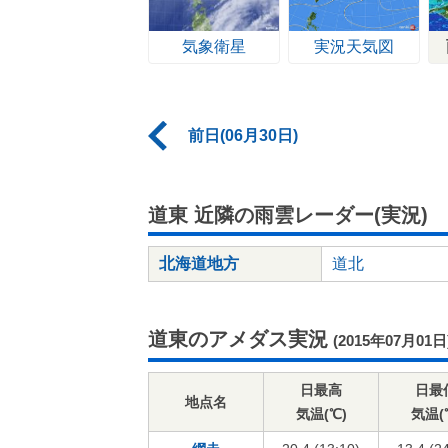
気象衛星
実況天気図
前日(06月30日)
道東 近隣の雨雲レーダー(実況)
北海道地方
道北
道東のアメダス実況
(2015年07月01日
日最高
日最
地点名
気温(℃)
気温(