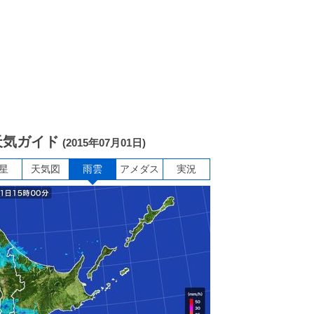
天気ガイド
(2015年07月01日)
星
天気図
雨雲
アメダス
実況