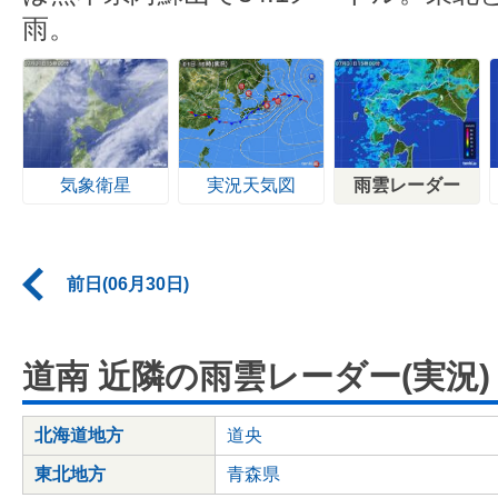
雨。
気象衛星
実況天気図
雨雲レーダー
前日(06月30日)
道南 近隣の雨雲レーダー(実況)
北海道地方
道央
東北地方
青森県