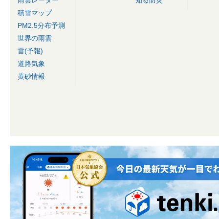
雨雲レーダー
知る防災
積雪マップ
PM2.5分布予測
世界の雨雲
雷(予報)
道路気象
黄砂情報