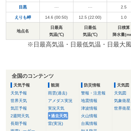
目黒
---
---
2.5
えりも岬
14.6 (00:50)
12.5 (22:00)
1.0
日最高
日最低
日積算
地点名
気温(℃)
気温(℃)
降水量(m
※日最高気温・日最低気温・日最大風
全国のコンテンツ
天気予報
観測
防災情報
天気図
天気予報
雨雲(過去)
警報・注意報
天気図
世界天気
アメダス実況
地震情報
気象衛星
気圧予報
実況天気
津波情報
世界衛星
2週間天気
過去天気
火山情報
長期予報
雷(実況)
台風情報