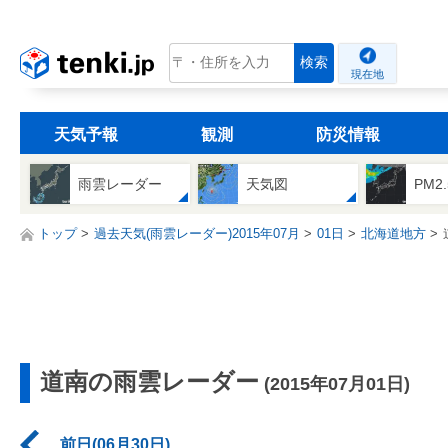
tenki.jp
検索
現在地
天気予報
観測
防災情報
雨雲レーダー
天気図
PM2
トップ
過去天気(雨雲レーダー)2015年07月
01日
北海道地方
道南の雨雲レーダー
(2015年07月01日)
前日(06月30日)