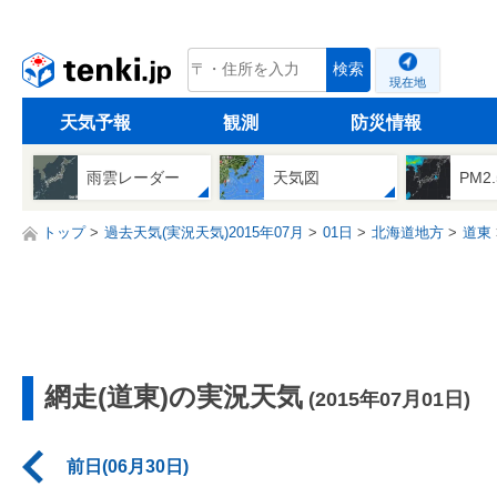
tenki.jp
検索
現在地
天気予報
観測
防災情報
雨雲レーダー
天気図
PM2
トップ
過去天気(実況天気)2015年07月
01日
北海道地方
道東
網走(道東)の実況天気
(2015年07月01日)
前日(06月30日)