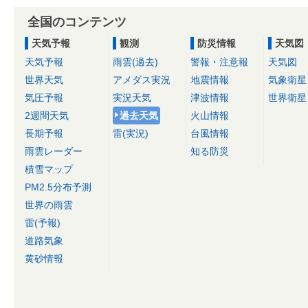
全国のコンテンツ
天気予報
観測
防災情報
天気図
天気予報
雨雲(過去)
警報・注意報
天気図
世界天気
アメダス実況
地震情報
気象衛星
気圧予報
実況天気
津波情報
世界衛星
2週間天気
過去天気
火山情報
長期予報
雷(実況)
台風情報
雨雲レーダー
知る防災
積雪マップ
PM2.5分布予測
世界の雨雲
雷(予報)
道路気象
黄砂情報