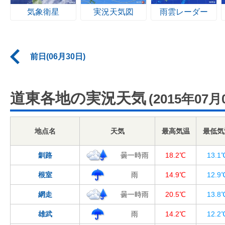
気象衛星
実況天気図
雨雲レーダー
前日(06月30日)
道東各地の実況天気
(2015年07月
地点名
天気
最高気温
最低気
釧路
曇一時雨
18.2℃
13.1
根室
雨
14.9℃
12.9
網走
曇一時雨
20.5℃
13.8
雄武
雨
14.2℃
12.2