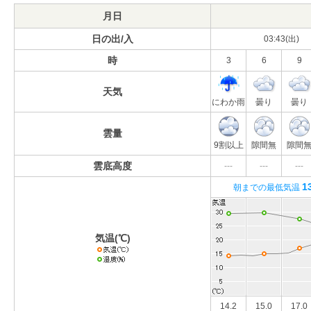
月日
日の出/入
03:43(出)
時
3
6
9
天気
にわか雨
曇り
曇り
雲量
9割以上
隙間無
隙間
雲底高度
---
---
---
1
朝までの最低気温
気温(℃)
14.2
15.0
17.0