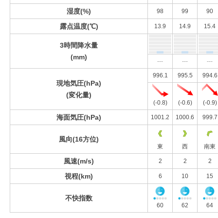
湿度(%)
98
99
90
露点温度(℃)
13.9
14.9
15.4
3時間降水量
(mm)
---
---
---
996.1
995.5
994.6
現地気圧(hPa)
(変化量)
(-0.8)
(-0.6)
(-0.9)
海面気圧(hPa)
1001.2
1000.6
999.7
風向(16方位)
東
西
南東
風速(m/s)
2
2
2
視程(km)
6
10
15
不快指数
60
62
64