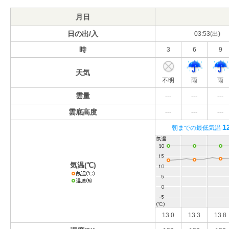
月日
日の出/入
03:53(出)
時
3
6
9
天気
不明
雨
雨
雲量
---
---
---
雲底高度
---
---
---
1
朝までの最低気温
気温(℃)
13.0
13.3
13.8