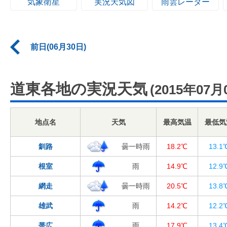
気象衛星
実況天気図
雨雲レーダー
前日(06月30日)
道東各地の実況天気
(2015年07月
地点名
天気
最高気温
最低気
釧路
曇一時雨
18.2℃
13.1
根室
雨
14.9℃
12.9
網走
曇一時雨
20.5℃
13.8
雄武
雨
14.2℃
12.2
帯広
雨
17.9℃
13.4