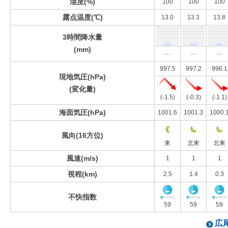
湿度(%)
100
100
100
露点温度(℃)
13.0
13.3
13.8
3時間降水量
(mm)
---
---
---
997.5
997.2
996.1
現地気圧(hPa)
(変化量)
(-1.5)
(-0.3)
(-1.1)
海面気圧(hPa)
1001.6
1001.3
1000.
風向(16方位)
東
北東
北東
風速(m/s)
1
1
1
視程(km)
2.5
1.4
0.3
不快指数
59
59
59
広尾