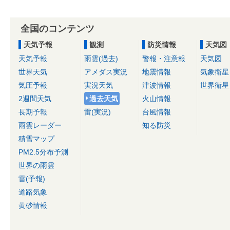
全国のコンテンツ
天気予報
観測
防災情報
天気図
天気予報
雨雲(過去)
警報・注意報
天気図
世界天気
アメダス実況
地震情報
気象衛星
気圧予報
実況天気
津波情報
世界衛星
2週間天気
過去天気
火山情報
長期予報
雷(実況)
台風情報
雨雲レーダー
知る防災
積雪マップ
PM2.5分布予測
世界の雨雲
雷(予報)
道路気象
黄砂情報