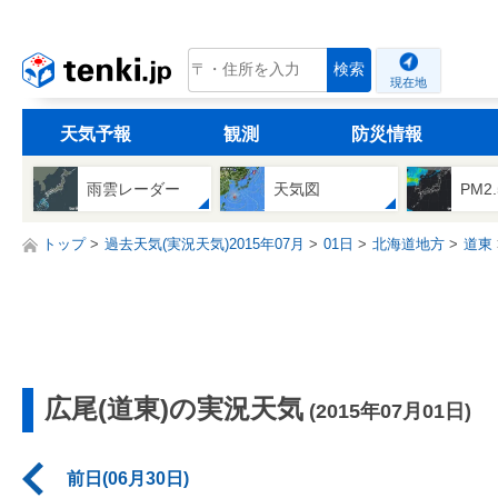
tenki.jp
検索
現在地
天気予報
観測
防災情報
雨雲レーダー
天気図
PM2
トップ
過去天気(実況天気)2015年07月
01日
北海道地方
道東
広尾(道東)の実況天気
(2015年07月01日)
前日(06月30日)