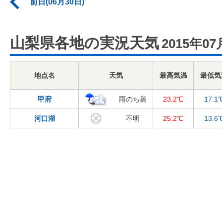
前日(06月30日)
山梨県各地の実況天気
2015年07
地点名
天気
最高気温
最低気
甲府
雨のち曇
23.2℃
17.1
河口湖
不明
25.2℃
13.6