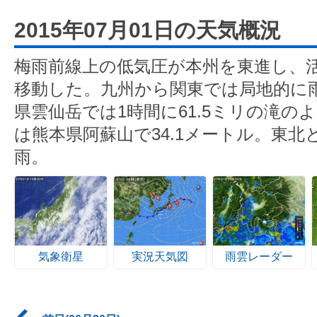
2015年07月01日の天気概況
梅雨前線上の低気圧が本州を東進し、
移動した。九州から関東では局地的に
県雲仙岳では1時間に61.5ミリの滝の
は熊本県阿蘇山で34.1メートル。東
雨。
気象衛星
実況天気図
雨雲レーダー