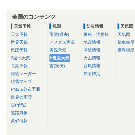
全国のコンテンツ
天気予報
観測
防災情報
天気図
天気予報
雨雲(過去)
警報・注意報
天気図
世界天気
アメダス実況
地震情報
気象衛星
気圧予報
実況天気
津波情報
世界衛星
2週間天気
過去天気
火山情報
長期予報
雷(実況)
台風情報
雨雲レーダー
知る防災
積雪マップ
PM2.5分布予測
世界の雨雲
雷(予報)
道路気象
黄砂情報