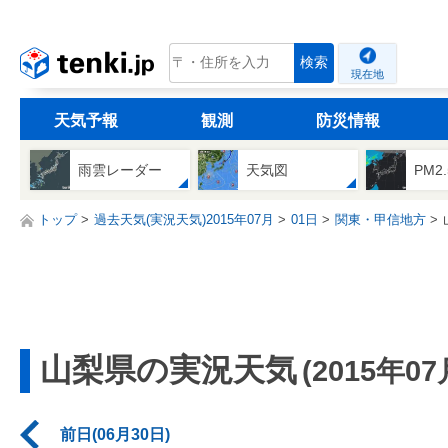
tenki.jp
検索
現在地
天気予報
観測
防災情報
雨雲レーダー
天気図
PM2
トップ
過去天気(実況天気)2015年07月
01日
関東・甲信地方
山梨県の実況天気
(2015年07
前日(06月30日)