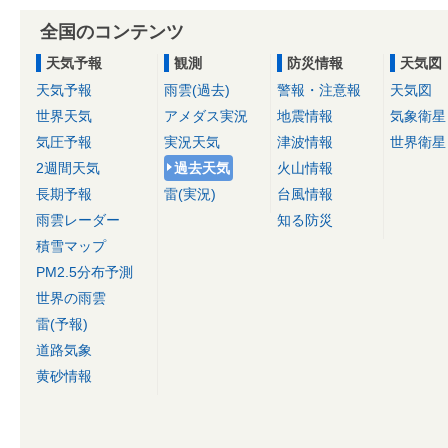
全国のコンテンツ
天気予報
観測
防災情報
天気図
天気予報
雨雲(過去)
警報・注意報
天気図
世界天気
アメダス実況
地震情報
気象衛星
気圧予報
実況天気
津波情報
世界衛星
2週間天気
過去天気
火山情報
長期予報
雷(実況)
台風情報
雨雲レーダー
知る防災
積雪マップ
PM2.5分布予測
世界の雨雲
雷(予報)
道路気象
黄砂情報