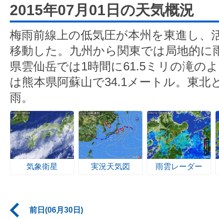
2015年07月01日の天気概況
梅雨前線上の低気圧が本州を東進し、
移動した。九州から関東では局地的に
県雲仙岳では1時間に61.5ミリの滝の
は熊本県阿蘇山で34.1メートル。東
雨。
気象衛星
実況天気図
雨雲レーダー
前日(06月30日)