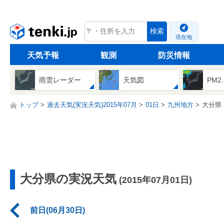
tenki.jp
検索
現在地
天気予報
観測
防災情報
雨雲レーダー
天気図
PM2
トップ
過去天気(実況天気)2015年07月
01日
九州地方
大分県
大分県の実況天気
(2015年07月01日)
前日(06月30日)