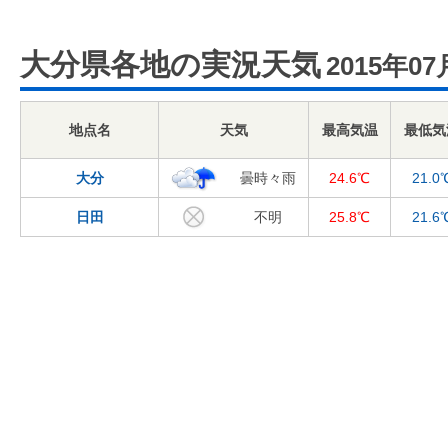
大分県各地の実況天気
2015年07
地点名
天気
最高気温
最低気
大分
曇時々雨
24.6℃
21.0
日田
不明
25.8℃
21.6