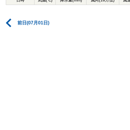
日時
気温(℃)
降水量(mm)
風向(16方位)
風速
前日(07月01日)