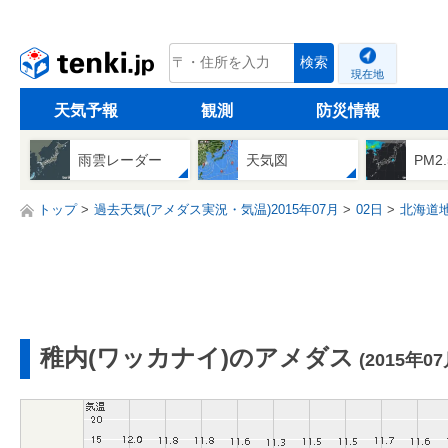
tenki.jp
検索
現在地
天気予報
観測
防災情報
雨雲レーダー
天気図
PM2
トップ
過去天気(アメダス実況・気温)2015年07月
02日
北海道
稚内(ワッカナイ)のアメダス
(2015年0