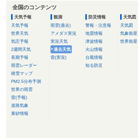
全国のコンテンツ
天気予報
観測
防災情報
天気図
天気予報
雨雲(過去)
警報・注意報
天気図
世界天気
アメダス実況
地震情報
気象衛星
気圧予報
実況天気
津波情報
世界衛星
2週間天気
過去天気
火山情報
長期予報
雷(実況)
台風情報
雨雲レーダー
知る防災
積雪マップ
PM2.5分布予測
世界の雨雲
雷(予報)
道路気象
黄砂情報