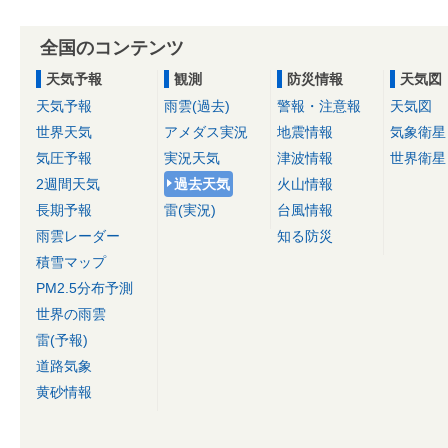
全国のコンテンツ
天気予報
観測
防災情報
天気図
天気予報
雨雲(過去)
警報・注意報
天気図
世界天気
アメダス実況
地震情報
気象衛星
気圧予報
実況天気
津波情報
世界衛星
2週間天気
過去天気
火山情報
長期予報
雷(実況)
台風情報
雨雲レーダー
知る防災
積雪マップ
PM2.5分布予測
世界の雨雲
雷(予報)
道路気象
黄砂情報