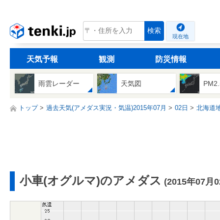
tenki.jp
検索
現在地
天気予報
観測
防災情報
雨雲レーダー
天気図
PM2
トップ
過去天気(アメダス実況・気温)2015年07月
02日
北海道
小車(オグルマ)のアメダス
(2015年07月0