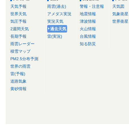
天気予報
雨雲(過去)
警報・注意報
天気図
世界天気
アメダス実況
地震情報
気象衛星
気圧予報
実況天気
津波情報
世界衛星
2週間天気
過去天気
火山情報
長期予報
雷(実況)
台風情報
雨雲レーダー
知る防災
積雪マップ
PM2.5分布予測
世界の雨雲
雷(予報)
道路気象
黄砂情報