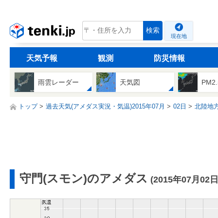
tenki.jp
検索
現在地
天気予報
観測
防災情報
雨雲レーダー
天気図
PM2
トップ
過去天気(アメダス実況・気温)2015年07月
02日
北陸地
守門(スモン)のアメダス
(2015年07月02日