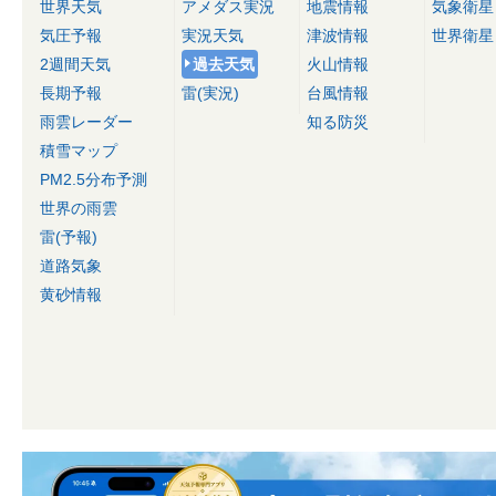
世界天気
アメダス実況
地震情報
気象衛星
気圧予報
実況天気
津波情報
世界衛星
2週間天気
過去天気
火山情報
長期予報
雷(実況)
台風情報
雨雲レーダー
知る防災
積雪マップ
PM2.5分布予測
世界の雨雲
雷(予報)
道路気象
黄砂情報