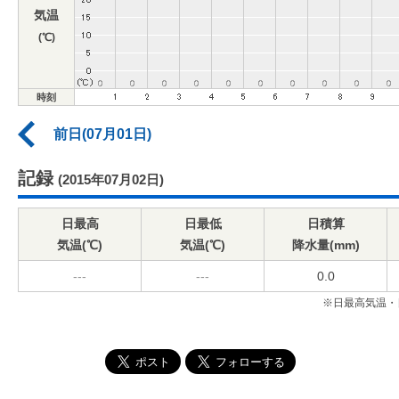
気温
(℃)
時刻
前日(07月01日)
記録
(2015年07月02日)
日最高
日最低
日積算
気温(℃)
気温(℃)
降水量(mm)
---
---
0.0
※日最高気温・