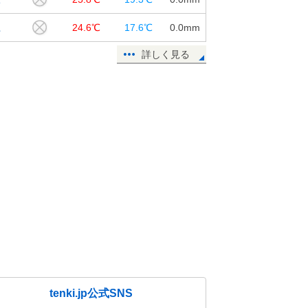
江
24.6℃
17.6℃
0.0
mm
詳しく見る
tenki.jp公式SNS