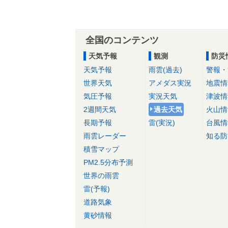
全国のコンテンツ
天気予報
観測
防災
天気予報
雨雲(過去)
警報・
世界天気
アメダス実況
地震情
気圧予報
実況天気
津波情
2週間天気
過去天気
火山情
長期予報
雷(実況)
台風情
雨雲レーダー
知る防
積雪マップ
PM2.5分布予測
世界の雨雲
雷(予報)
道路気象
黄砂情報