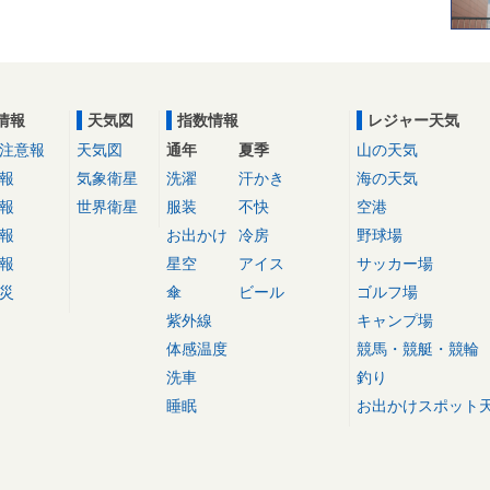
情報
天気図
指数情報
レジャー天気
注意報
天気図
通年
夏季
山の天気
報
気象衛星
洗濯
汗かき
海の天気
報
世界衛星
服装
不快
空港
報
お出かけ
冷房
野球場
報
星空
アイス
サッカー場
災
傘
ビール
ゴルフ場
紫外線
キャンプ場
体感温度
競馬・競艇・競輪
洗車
釣り
睡眠
お出かけスポット