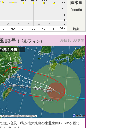
降水量
(mm/h)
時刻
風13号
(ドルフィン)
06日15:00現在
で強い台風13号が南大東島の東北東約170kmを西北
進んでいます