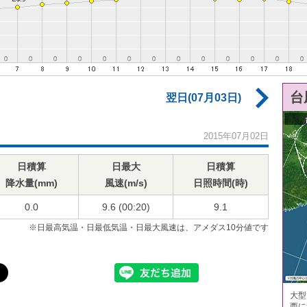
台
翌日(07月03日)
2015年07月02日
日積算
日最大
日積算
降水量(mm)
風速(m/s)
日照時間(時)
0.0
9.6 (00:20)
9.1
※日最高気温・日最低気温・日最大風速は、アメダス10分値です
大型
西に