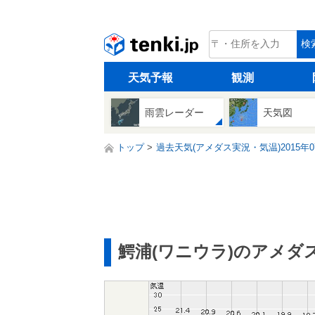
tenki.jp
検
天気予報
観測
雨雲レーダー
天気図
トップ
過去天気(アメダス実況・気温)2015年0
鰐浦(ワニウラ)のアメダ