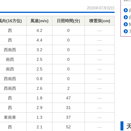
2015年07月02日
風向(16方位)
風速(m/s)
日照時間(分)
積雪深(cm)
西
4.2
0
---
西
4.4
0
---
西南西
3.2
0
---
南西
2.5
0
---
南西
2.5
0
---
西南西
0.8
0
---
西南西
2.6
2
---
西
1.8
47
---
西
2.9
31
---
東南東
1.3
37
---
西
2.1
52
---