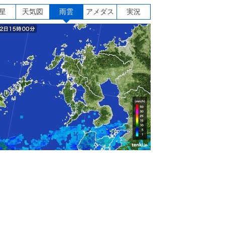
星
天気図
雨雲
アメダス
実況