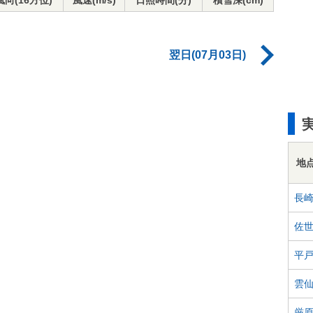
風向(16方位)
風速(m/s)
日照時間(分)
積雪深(cm)
翌日(07月03日)
地
長
佐
平
雲
厳