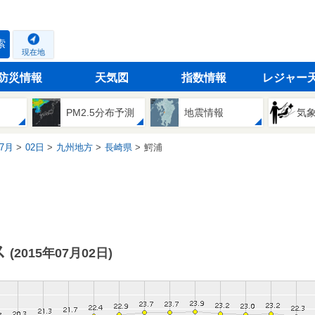
索
現在地
防災情報
天気図
指数情報
レジャー
PM2.5分布予測
地震情報
気
7月
02日
九州地方
長崎県
鰐浦
ス
(2015年07月02日)