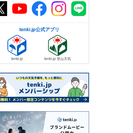
tenki.jp公式アプリ
tenki.jp
tenki.jp 登山天気