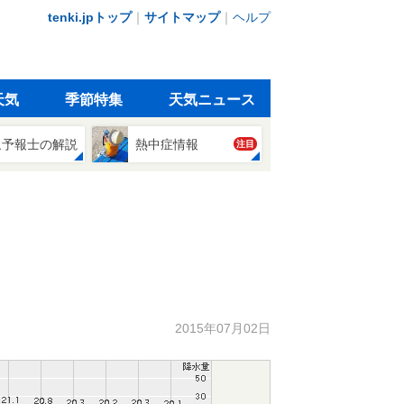
tenki.jpトップ
｜
サイトマップ
｜
ヘルプ
天気
季節特集
天気ニュース
象予報士の解説
熱中症情報
注目
2015年07月02日