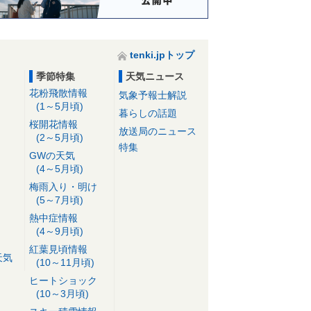
tenki.jpトップ
季節特集
天気ニュース
花粉飛散情報
気象予報士解説
(1～5月頃)
暮らしの話題
桜開花情報
放送局のニュース
(2～5月頃)
特集
GWの天気
(4～5月頃)
梅雨入り・明け
(5～7月頃)
熱中症情報
(4～9月頃)
紅葉見頃情報
天気
(10～11月頃)
ヒートショック
(10～3月頃)