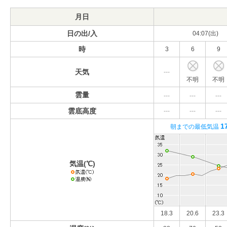
月日
日の出/入
04:07(出)
時
3
6
9
天気
---
不明
不明
雲量
---
---
---
雲底高度
---
---
---
1
朝までの最低気温
気温(℃)
18.3
20.6
23.3