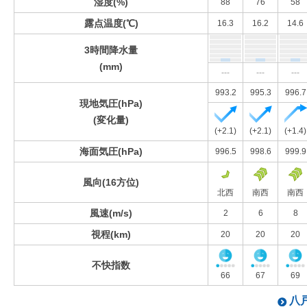
湿度(%)
88
76
58
露点温度(℃)
16.3
16.2
14.6
3時間降水量
(mm)
---
---
---
993.2
995.3
996.7
現地気圧(hPa)
(変化量)
(+2.1)
(+2.1)
(+1.4)
海面気圧(hPa)
996.5
998.6
999.9
風向(16方位)
北西
南西
南西
風速(m/s)
2
6
8
視程(km)
20
20
20
不快指数
66
67
69
八戸