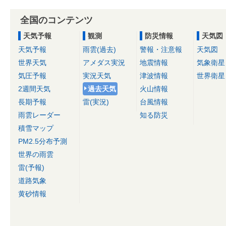
全国のコンテンツ
天気予報
観測
防災情報
天気図
天気予報
雨雲(過去)
警報・注意報
天気図
世界天気
アメダス実況
地震情報
気象衛星
気圧予報
実況天気
津波情報
世界衛星
2週間天気
過去天気
火山情報
長期予報
雷(実況)
台風情報
雨雲レーダー
知る防災
積雪マップ
PM2.5分布予測
世界の雨雲
雷(予報)
道路気象
黄砂情報