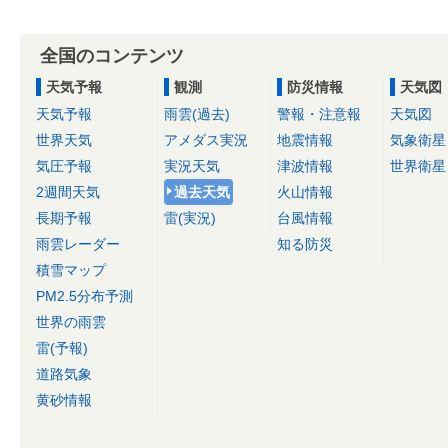
全国のコンテンツ
天気予報
観測
防災情報
天気図
天気予報
雨雲(過去)
警報・注意報
天気図
世界天気
アメダス実況
地震情報
気象衛星
気圧予報
実況天気
津波情報
世界衛星
2週間天気
過去天気
火山情報
長期予報
雷(実況)
台風情報
雨雲レーダー
知る防災
積雪マップ
PM2.5分布予測
世界の雨雲
雷(予報)
道路気象
黄砂情報