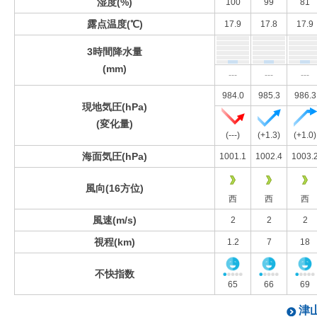
湿度(%)
100
99
81
露点温度(℃)
17.9
17.8
17.9
3時間降水量
(mm)
---
---
---
984.0
985.3
986.3
現地気圧(hPa)
(変化量)
(---)
(+1.3)
(+1.0)
海面気圧(hPa)
1001.1
1002.4
1003.
風向(16方位)
西
西
西
風速(m/s)
2
2
2
視程(km)
1.2
7
18
不快指数
65
66
69
津山