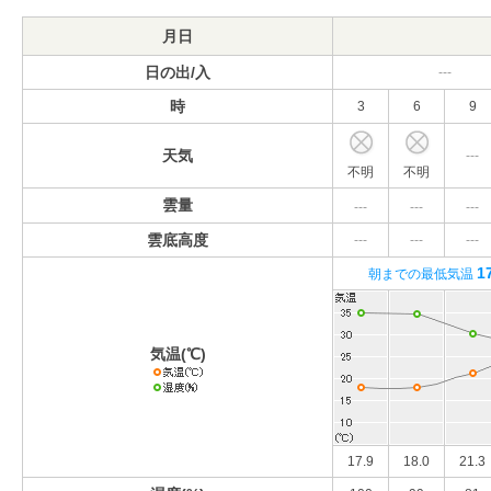
月日
日の出/入
---
時
3
6
9
天気
---
不明
不明
雲量
---
---
---
雲底高度
---
---
---
1
朝までの最低気温
気温(℃)
17.9
18.0
21.3