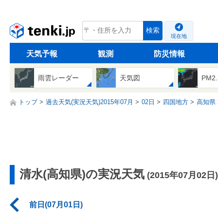
tenki.jp
検索
現在地
天気予報
観測
防災情報
雨雲レーダー
天気図
PM2
トップ
過去天気(実況天気)2015年07月
02日
四国地方
高知県
清水(高知県)の実況天気
(2015年07月02日)
前日(07月01日)