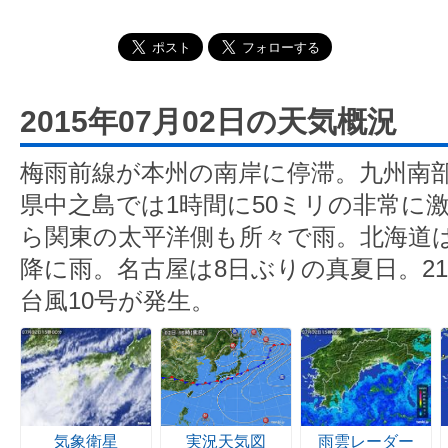
2015年07月02日の天気概況
梅雨前線が本州の南岸に停滞。九州南
県中之島では1時間に50ミリの非常に
ら関東の太平洋側も所々で雨。北海道
降に雨。名古屋は8日ぶりの真夏日。2
台風10号が発生。
気象衛星
実況天気図
雨雲レーダー