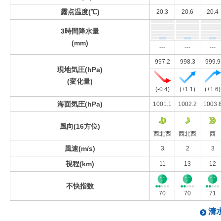
露点温度(℃)
20.3
20.6
20.4
3時間降水量
(mm)
---
---
---
997.2
998.3
999.9
現地気圧(hPa)
(変化量)
(-0.4)
(+1.1)
(+1.6)
海面気圧(hPa)
1001.1
1002.2
1003.
風向(16方位)
西北西
西北西
西
風速(m/s)
3
2
3
視程(km)
11
13
12
不快指数
70
70
71
清水