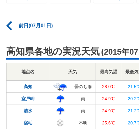
前日(07月01日)
高知県各地の実況天気
(2015年0
地点名
天気
最高気温
最低気
高知
曇のち雨
28.0℃
21.5
室戸岬
雨
24.9℃
20.2
清水
雨
24.9℃
21.2
宿毛
不明
25.6℃
20.7