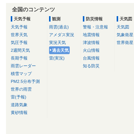
全国のコンテンツ
天気予報
観測
防災情報
天気図
天気予報
雨雲(過去)
警報・注意報
天気図
世界天気
アメダス実況
地震情報
気象衛星
気圧予報
実況天気
津波情報
世界衛星
2週間天気
過去天気
火山情報
長期予報
雷(実況)
台風情報
雨雲レーダー
知る防災
積雪マップ
PM2.5分布予測
世界の雨雲
雷(予報)
道路気象
黄砂情報