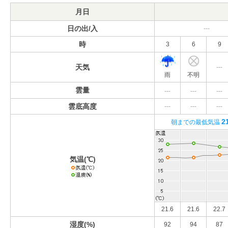
月日
日の出/入
---
時
3
6
9
天気
---
雨
不明
雲量
---
---
---
雲底高度
---
---
---
2
朝までの最低気温
気温(℃)
21.6
21.6
22.7
湿度(%)
92
94
87