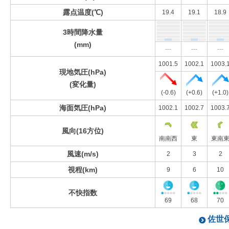
露点温度(℃)
19.4
19.1
18.9
3時間降水量
(mm)
---
---
---
1001.5
1002.1
1003.
現地気圧(hPa)
(変化量)
(-0.6)
(+0.6)
(+1.0)
海面気圧(hPa)
1002.1
1002.7
1003.
風向(16方位)
南南西
東
東南
風速(m/s)
2
3
2
視程(km)
9
6
10
不快指数
69
68
70
佐世保