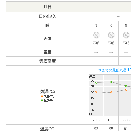
月日
日の出/入
---
時
3
6
9
天気
不明
不明
不明
雲量
---
---
---
雲底高度
---
---
---
1
朝までの最低気温
気温(℃)
20.6
19.9
22.3
湿度(%)
93
95
81