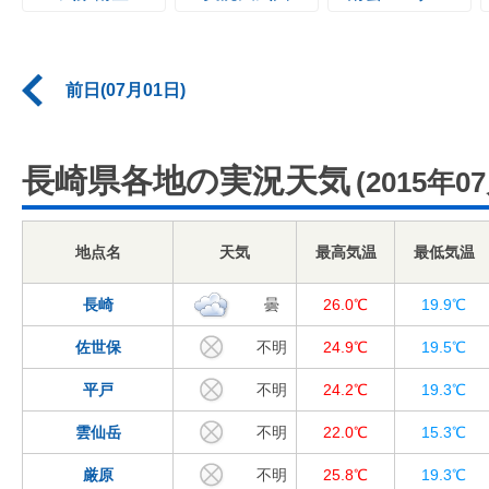
前日(07月01日)
長崎県各地の実況天気
(2015年0
地点名
天気
最高気温
最低気温
長崎
曇
26.0℃
19.9℃
佐世保
不明
24.9℃
19.5℃
平戸
不明
24.2℃
19.3℃
雲仙岳
不明
22.0℃
15.3℃
厳原
不明
25.8℃
19.3℃