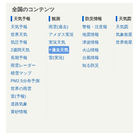
全国のコンテンツ
天気予報
観測
防災情報
天気図
天気予報
雨雲(過去)
警報・注意報
天気図
世界天気
アメダス実況
地震情報
気象衛星
気圧予報
実況天気
津波情報
世界衛星
2週間天気
過去天気
火山情報
長期予報
雷(実況)
台風情報
雨雲レーダー
知る防災
積雪マップ
PM2.5分布予測
世界の雨雲
雷(予報)
道路気象
黄砂情報