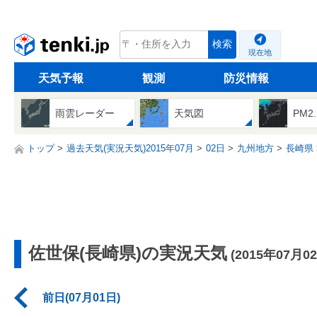
tenki.jp
検索
現在地
天気予報
観測
防災情報
雨雲レーダー
天気図
PM2
トップ
過去天気(実況天気)2015年07月
02日
九州地方
長崎県
佐世保(長崎県)の実況天気
(2015年07月0
前日(07月01日)