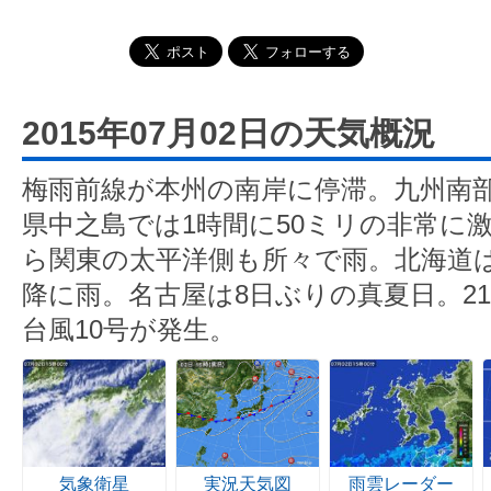
2015年07月02日の天気概況
梅雨前線が本州の南岸に停滞。九州南
県中之島では1時間に50ミリの非常に
ら関東の太平洋側も所々で雨。北海道
降に雨。名古屋は8日ぶりの真夏日。2
台風10号が発生。
気象衛星
実況天気図
雨雲レーダー