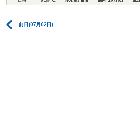
日時
気温(℃)
降水量(mm)
風向(16方位)
風速
前日(07月02日)