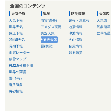
全国のコンテンツ
天気予報
観測
防災情報
天気図
天気予報
雨雲(過去)
警報・注意報
天気図
世界天気
アメダス実況
地震情報
気象衛星
気圧予報
実況天気
津波情報
世界衛星
2週間天気
過去天気
火山情報
長期予報
雷(実況)
台風情報
雨雲レーダー
知る防災
積雪マップ
PM2.5分布予測
世界の雨雲
雷(予報)
道路気象
黄砂情報