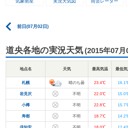
気象衛星
実況天気図
雨雲レーダー
前日(07月02日)
道央各地の実況天気
(2015年07月
地点名
天気
最高気温
最低気
札幌
晴のち曇
23.4℃
16.1
岩見沢
不明
22.0℃
15.0
小樽
不明
22.8℃
15.7
寿都
不明
18.7℃
14.2
倶知安
不明
18.0℃
12.4