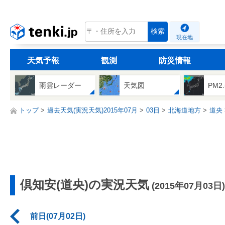
tenki.jp
検索
現在地
天気予報
観測
防災情報
雨雲レーダー
天気図
PM2
トップ
過去天気(実況天気)2015年07月
03日
北海道地方
道央
倶知安(道央)の実況天気
(2015年07月03日)
前日(07月02日)