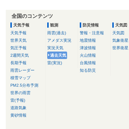
全国のコンテンツ
天気予報
観測
防災情報
天気図
天気予報
雨雲(過去)
警報・注意報
天気図
世界天気
アメダス実況
地震情報
気象衛星
気圧予報
実況天気
津波情報
世界衛星
2週間天気
過去天気
火山情報
長期予報
雷(実況)
台風情報
雨雲レーダー
知る防災
積雪マップ
PM2.5分布予測
世界の雨雲
雷(予報)
道路気象
黄砂情報