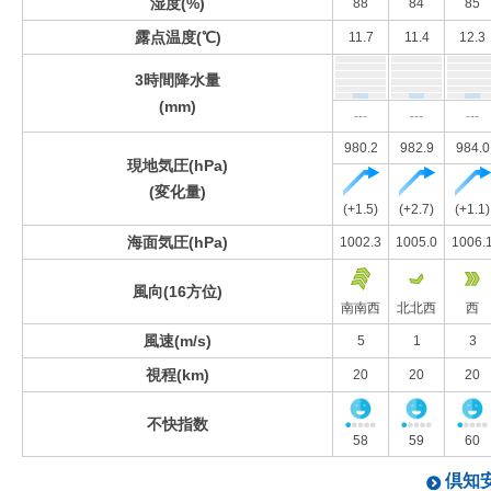
湿度(%)
88
84
85
露点温度(℃)
11.7
11.4
12.3
3時間降水量
(mm)
---
---
---
980.2
982.9
984.0
現地気圧(hPa)
(変化量)
(+1.5)
(+2.7)
(+1.1)
海面気圧(hPa)
1002.3
1005.0
1006.
風向(16方位)
南南西
北北西
西
風速(m/s)
5
1
3
視程(km)
20
20
20
不快指数
58
59
60
倶知安