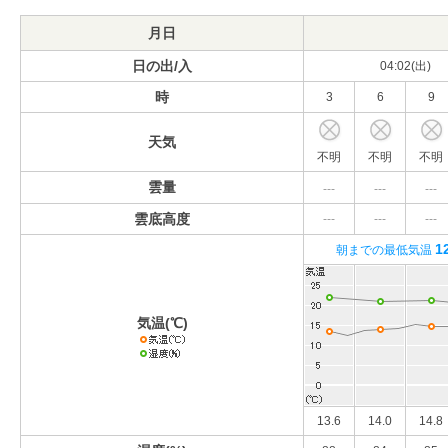
月日
日の出/入
04:02(出)
時
3
6
9
天気
不明
不明
不明
雲量
---
---
---
雲底高度
---
---
---
1
朝までの最低気温
気温(℃)
13.6
14.0
14.8