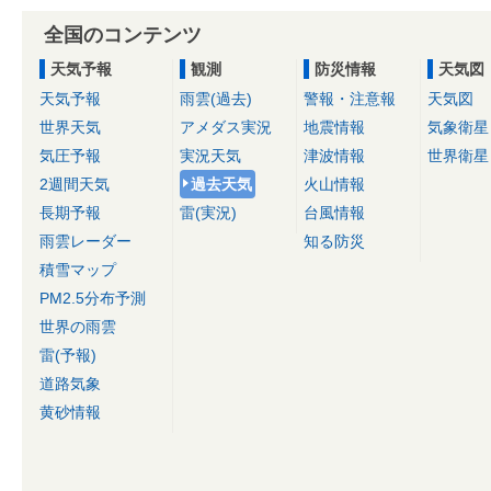
全国のコンテンツ
天気予報
観測
防災情報
天気図
天気予報
雨雲(過去)
警報・注意報
天気図
世界天気
アメダス実況
地震情報
気象衛星
気圧予報
実況天気
津波情報
世界衛星
2週間天気
過去天気
火山情報
長期予報
雷(実況)
台風情報
雨雲レーダー
知る防災
積雪マップ
PM2.5分布予測
世界の雨雲
雷(予報)
道路気象
黄砂情報