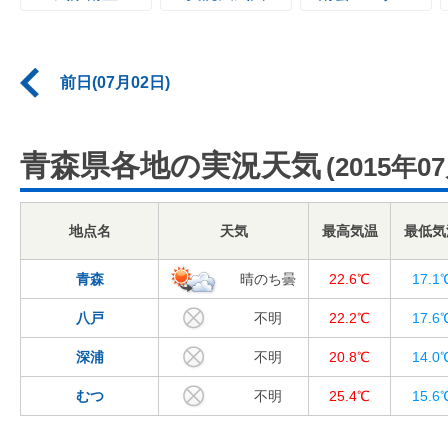
前日(07月02日)
青森県各地の実況天気
(2015年0
地点名
天気
最高気温
最低気
青森
晴のち曇
22.6℃
17.1
八戸
不明
22.2℃
17.6
深浦
不明
20.8℃
14.0
むつ
不明
25.4℃
15.6