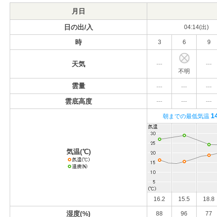
月日
日の出/入
04:14(出)
時
3
6
9
天気
---
---
不明
雲量
---
---
---
雲底高度
---
---
---
1
朝までの最低気温
気温(℃)
16.2
15.5
18.8
湿度(%)
88
96
77