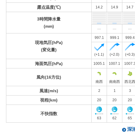
露点温度(℃)
14.2
14.9
14.7
3時間降水量
(mm)
---
---
---
997.1
999.1
999.4
現地気圧(hPa)
(変化量)
(+1.1)
(+2.0)
(+0.3)
海面気圧(hPa)
1005.1
1007.1
1007.
風向(16方位)
南西
南南西
西北
風速(m/s)
2
1
3
視程(km)
20
20
20
不快指数
63
62
65
深浦