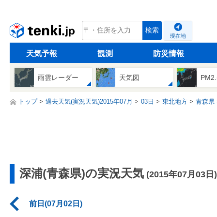
tenki.jp
検索
現在地
天気予報
観測
防災情報
雨雲レーダー
天気図
PM2
トップ
過去天気(実況天気)2015年07月
03日
東北地方
青森県
深浦(青森県)の実況天気
(2015年07月03日)
前日(07月02日)