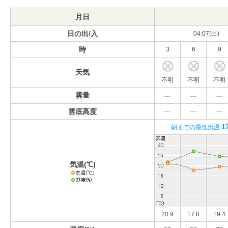
月日
日の出/入
04:07(出)
時
3
6
9
天気
不明
不明
不明
雲量
---
---
---
雲底高度
---
---
---
1
朝までの最低気温
気温(℃)
20.9
17.8
19.4