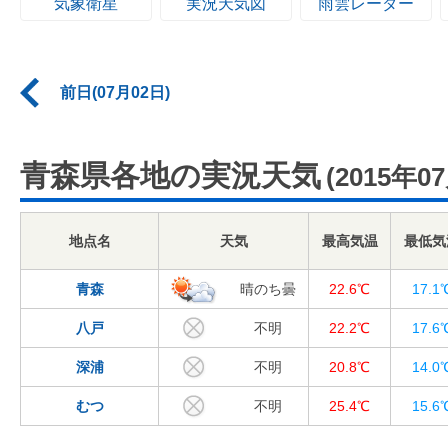
気象衛星
実況天気図
雨雲レーダー
前日(07月02日)
青森県各地の実況天気
(2015年0
地点名
天気
最高気温
最低気
青森
晴のち曇
22.6℃
17.1
八戸
不明
22.2℃
17.6
深浦
不明
20.8℃
14.0
むつ
不明
25.4℃
15.6