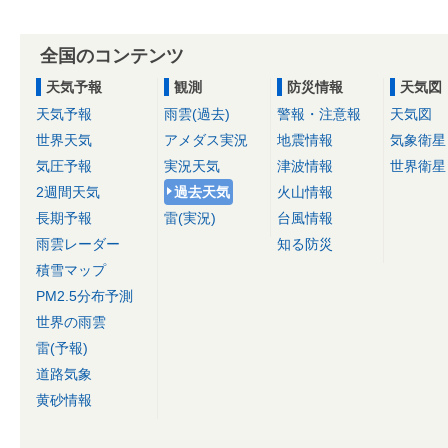
全国のコンテンツ
天気予報
観測
防災情報
天気図
天気予報
雨雲(過去)
警報・注意報
天気図
世界天気
アメダス実況
地震情報
気象衛星
気圧予報
実況天気
津波情報
世界衛星
2週間天気
過去天気
火山情報
長期予報
雷(実況)
台風情報
雨雲レーダー
知る防災
積雪マップ
PM2.5分布予測
世界の雨雲
雷(予報)
道路気象
黄砂情報