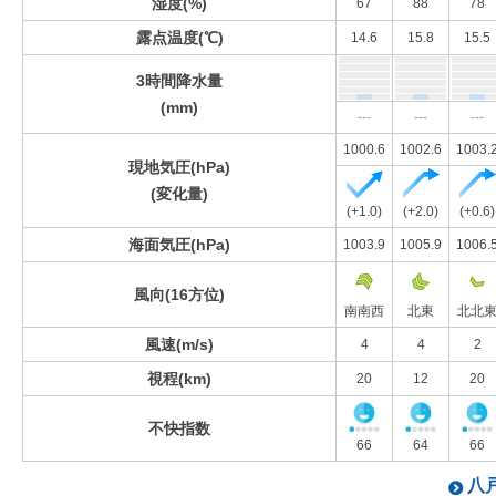
湿度(%)
67
88
78
露点温度(℃)
14.6
15.8
15.5
3時間降水量
(mm)
---
---
---
1000.6
1002.6
1003.
現地気圧(hPa)
(変化量)
(+1.0)
(+2.0)
(+0.6)
海面気圧(hPa)
1003.9
1005.9
1006.
風向(16方位)
南南西
北東
北北
風速(m/s)
4
4
2
視程(km)
20
12
20
不快指数
66
64
66
八戸