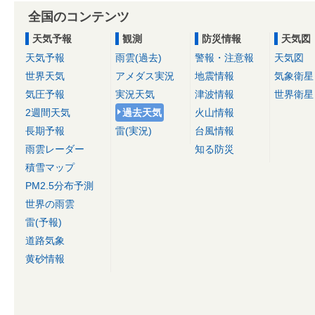
全国のコンテンツ
天気予報
観測
防災情報
天気図
天気予報
雨雲(過去)
警報・注意報
天気図
世界天気
アメダス実況
地震情報
気象衛星
気圧予報
実況天気
津波情報
世界衛星
2週間天気
過去天気
火山情報
長期予報
雷(実況)
台風情報
雨雲レーダー
知る防災
積雪マップ
PM2.5分布予測
世界の雨雲
雷(予報)
道路気象
黄砂情報