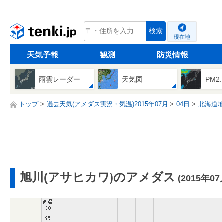
tenki.jp
検索
現在地
天気予報
観測
防災情報
雨雲レーダー
天気図
PM2
トップ
過去天気(アメダス実況・気温)2015年07月
04日
北海道
旭川(アサヒカワ)のアメダス
(2015年0