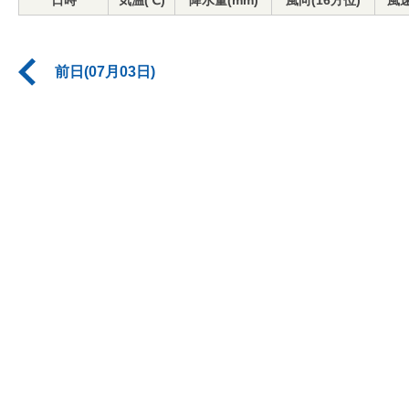
日時
気温(℃)
降水量(mm)
風向(16方位)
風速
前日(07月03日)