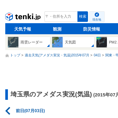
tenki.jp
検索
現在地
天気予報
観測
防災情報
雨雲レーダー
天気図
PM2
トップ
過去天気(アメダス実況・気温)2015年07月
04日
関東・
埼玉県のアメダス実況(気温)
(2015年07
前日(07月03日)