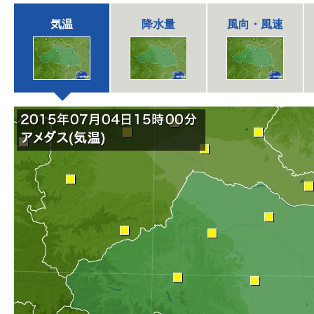
気温
降水量
風向・風速