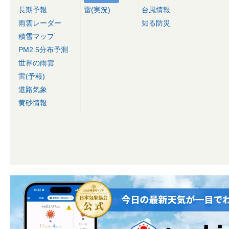
長期予報
雷(実況)
台風情報
雨雲レーダー
知る防災
積雪マップ
PM2.5分布予測
世界の雨雲
雷(予報)
道路気象
黄砂情報