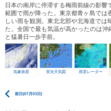
日本の南岸に停滞する梅雨前線の影響
範囲で雨が降った。東京都青ヶ島では夜に
しい雨を観測。東北北部や北海道では
た。全国で最も気温が高かったのは沖縄
と猛暑日一歩手前。
気象衛星
実況天気図
雨雲レーダー
前日(07月03日)