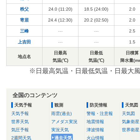
秩父
24.0 (11:20)
18.5 (24:00)
2.0
寄居
24.4 (12:30)
20.2 (02:50)
2.0
三峰
---
---
2.5
上吉田
---
---
1.5
日最高
日最低
日積算
地点名
気温(℃)
気温(℃)
降水量(m
※日最高気温・日最低気温・日最大風
全国のコンテンツ
天気予報
観測
防災情報
天気図
天気予報
雨雲(過去)
警報・注意報
天気図
世界天気
アメダス実況
地震情報
気象衛星
気圧予報
実況天気
津波情報
世界衛星
2週間天気
過去天気
火山情報