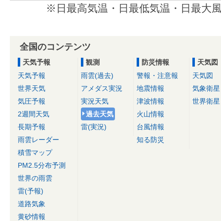
※日最高気温・日最低気温・日最大風
全国のコンテンツ
天気予報
観測
防災情報
天気図
天気予報
雨雲(過去)
警報・注意報
天気図
世界天気
アメダス実況
地震情報
気象衛星
気圧予報
実況天気
津波情報
世界衛星
2週間天気
過去天気
火山情報
長期予報
雷(実況)
台風情報
雨雲レーダー
知る防災
積雪マップ
PM2.5分布予測
世界の雨雲
雷(予報)
道路気象
黄砂情報