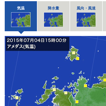
気温
降水量
風向・風速