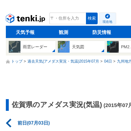
tenki.jp
検索
現在地
天気予報
観測
防災情報
雨雲レーダー
天気図
PM2
トップ
過去天気(アメダス実況・気温)2015年07月
04日
九州地
佐賀県のアメダス実況(気温)
(2015年07
前日(07月03日)