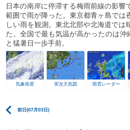
日本の南岸に停滞する梅雨前線の影響
範囲で雨が降った。東京都青ヶ島では夜に
しい雨を観測。東北北部や北海道では
た。全国で最も気温が高かったのは沖縄
と猛暑日一歩手前。
気象衛星
実況天気図
雨雲レーダー
前日(07月03日)