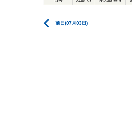
日時
気温(℃)
降水量(mm)
前日(07月03日)