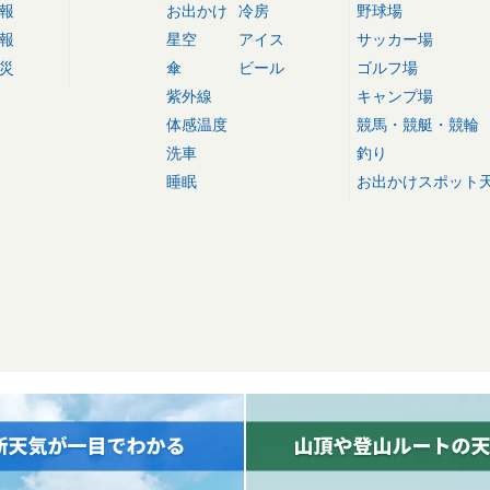
報
お出かけ
冷房
野球場
報
星空
アイス
サッカー場
災
傘
ビール
ゴルフ場
紫外線
キャンプ場
体感温度
競馬・競艇・競輪
洗車
釣り
睡眠
お出かけスポット