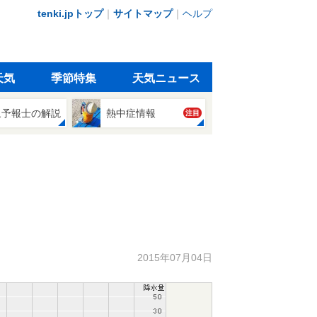
tenki.jpトップ
｜
サイトマップ
｜
ヘルプ
天気
季節特集
天気ニュース
象予報士の解説
熱中症情報
注目
2015年07月04日