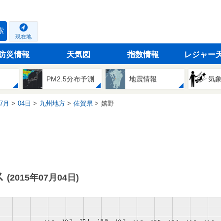
索
現在地
防災情報
天気図
指数情報
レジャー
PM2.5分布予測
地震情報
気
7月
04日
九州地方
佐賀県
嬉野
ス
(2015年07月04日)