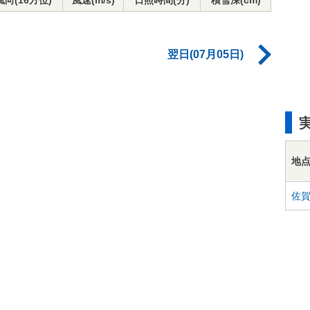
風向(16方位)
風速(m/s)
日照時間(分)
積雪深(cm)
翌日(07月05日)
地
佐