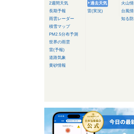
2週間天気
過去天気
火山情
長期予報
雷(実況)
台風情
雨雲レーダー
知る防
積雪マップ
PM2.5分布予測
世界の雨雲
雷(予報)
道路気象
黄砂情報