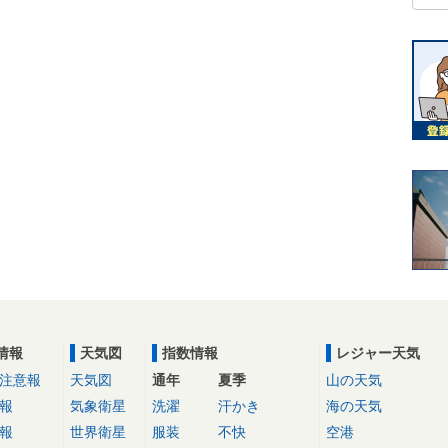
情報
天気図
指数情報
レジャー天気
注意報
天気図
通年
夏季
山の天気
報
気象衛星
洗濯
汗かき
海の天気
報
世界衛星
服装
不快
空港