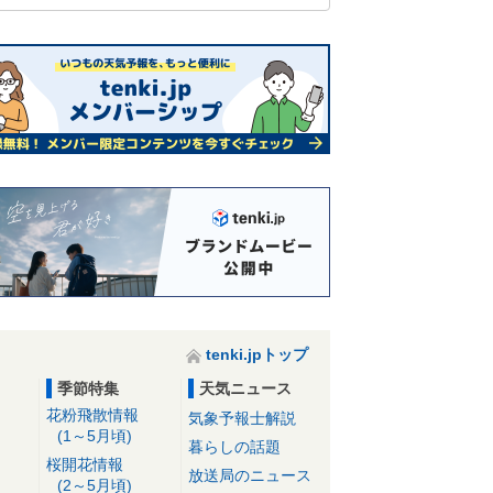
tenki.jpトップ
季節特集
天気ニュース
花粉飛散情報
気象予報士解説
(1～5月頃)
暮らしの話題
桜開花情報
放送局のニュース
(2～5月頃)