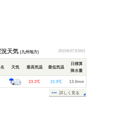
実況天気
2015年07月04日
(九州地方)
日積算
点名
天気
最高気温
最低気温
降水量
賀
23.3℃
21.9℃
13.0
mm
詳しく見る