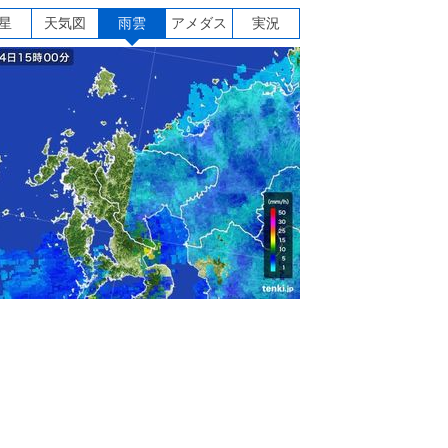
星
天気図
雨雲
アメダス
実況