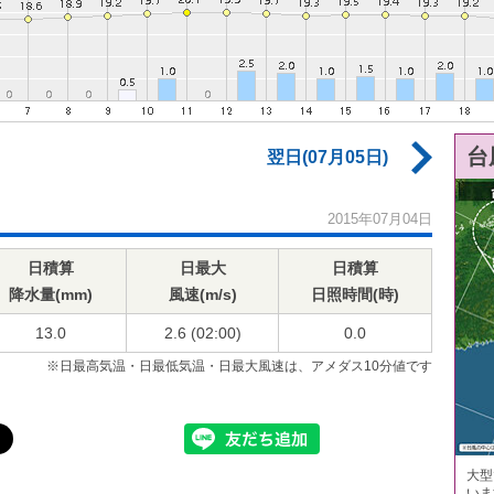
台
翌日(07月05日)
2015年07月04日
日積算
日最大
日積算
降水量(mm)
風速(m/s)
日照時間(時)
13.0
2.6 (02:00)
0.0
※日最高気温・日最低気温・日最大風速は、アメダス10分値です
大型
いま