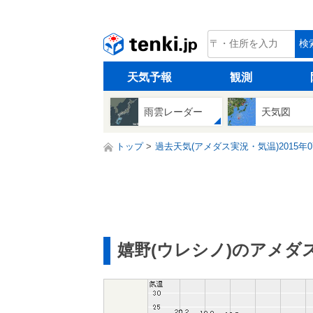
tenki.jp
検
天気予報
観測
雨雲レーダー
天気図
トップ
過去天気(アメダス実況・気温)2015年0
嬉野(ウレシノ)のアメダ