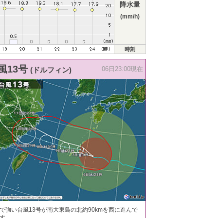
降水量
(mm/h)
時刻
風13号
(ドルフィン)
06日23:00現在
で強い台風13号が南大東島の北約90kmを西に進んで
す