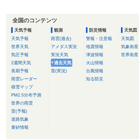
全国のコンテンツ
天気予報
観測
防災情報
天気図
天気予報
雨雲(過去)
警報・注意報
天気図
世界天気
アメダス実況
地震情報
気象衛星
気圧予報
実況天気
津波情報
世界衛星
2週間天気
過去天気
火山情報
長期予報
雷(実況)
台風情報
雨雲レーダー
知る防災
積雪マップ
PM2.5分布予測
世界の雨雲
雷(予報)
道路気象
黄砂情報