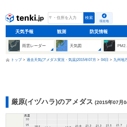
tenki.jp
検索
現在地
天気予報
観測
防災情報
雨雲レーダー
天気図
PM2
トップ
過去天気(アメダス実況・気温)2015年07月
04日
九州地
厳原(イヅハラ)のアメダス
(2015年07月0