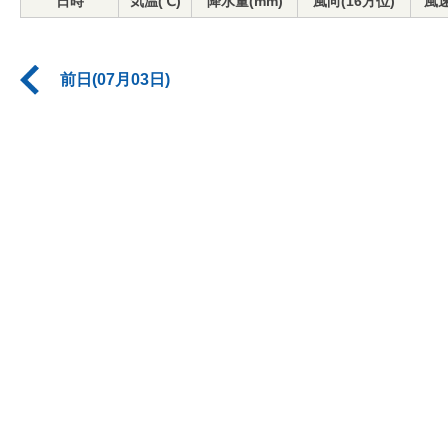
日時
気温(℃)
降水量(mm)
風向(16方位)
風速
前日(07月03日)