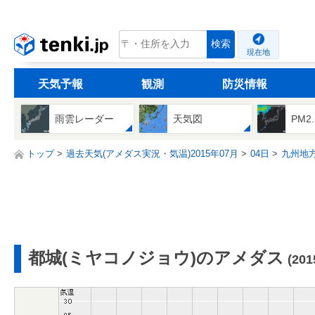
tenki.jp
検索
現在地
天気予報
観測
防災情報
雨雲レーダー
天気図
PM2
トップ
過去天気(アメダス実況・気温)2015年07月
04日
九州地
都城(ミヤコノジョウ)のアメダス
(20