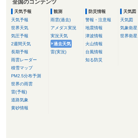
全国のコンテンツ
天気予報
観測
防災情報
天気図
天気予報
雨雲(過去)
警報・注意報
天気図
世界天気
アメダス実況
地震情報
気象衛星
気圧予報
実況天気
津波情報
世界衛星
2週間天気
過去天気
火山情報
長期予報
雷(実況)
台風情報
雨雲レーダー
知る防災
積雪マップ
PM2.5分布予測
世界の雨雲
雷(予報)
道路気象
黄砂情報