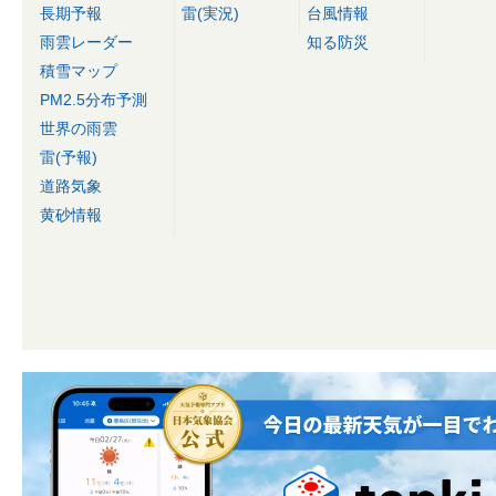
長期予報
雷(実況)
台風情報
雨雲レーダー
知る防災
積雪マップ
PM2.5分布予測
世界の雨雲
雷(予報)
道路気象
黄砂情報