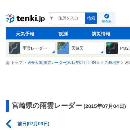
tenki.jp
検索
現在地
天気予報
観測
防災情報
雨雲レーダー
天気図
PM2
トップ
過去天気(雨雲レーダー)2015年07月
04日
九州地方
宮
宮崎県の雨雲レーダー
(2015年07月04日)
前日(07月03日)