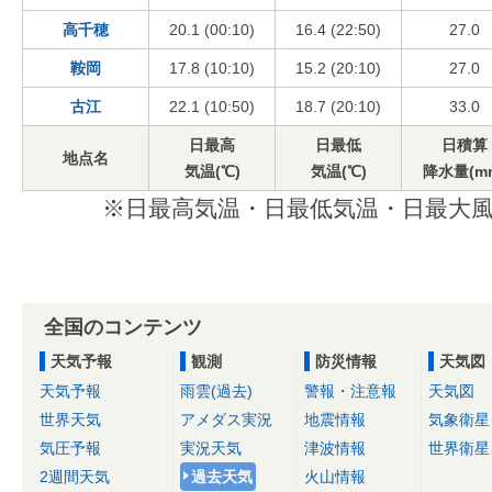
高千穂
20.1 (00:10)
16.4 (22:50)
27.0
鞍岡
17.8 (10:10)
15.2 (20:10)
27.0
古江
22.1 (10:50)
18.7 (20:10)
33.0
日最高
日最低
日積算
地点名
気温(℃)
気温(℃)
降水量(m
※日最高気温・日最低気温・日最大風
全国のコンテンツ
天気予報
観測
防災情報
天気図
天気予報
雨雲(過去)
警報・注意報
天気図
世界天気
アメダス実況
地震情報
気象衛星
気圧予報
実況天気
津波情報
世界衛星
2週間天気
過去天気
火山情報