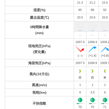
21.3
21.2
22.0
湿度(%)
95
98
92
露点温度(℃)
20.5
20.9
20.6
3時間降水量
(mm)
---
---
---
1007.0
1008.4
1009.
現地気圧(hPa)
(変化量)
(---)
(+1.4)
(+0.8)
海面気圧(hPa)
1007.5
1008.9
1009.
風向(16方位)
西
西
東
風速(m/s)
1
1
1
視程(km)
6
3.5
6
不快指数
70
70
71