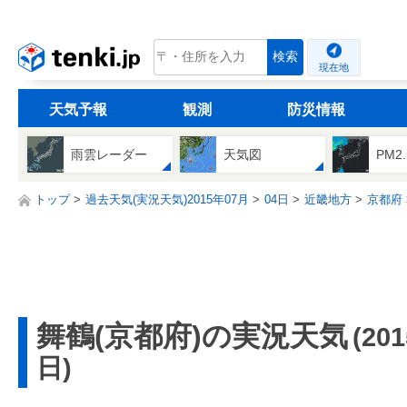
tenki.jp
検索
現在地
天気予報
観測
防災情報
雨雲レーダー
天気図
PM2
トップ
過去天気(実況天気)2015年07月
04日
近畿地方
京都府
舞鶴(京都府)の実況天気
(20
日)