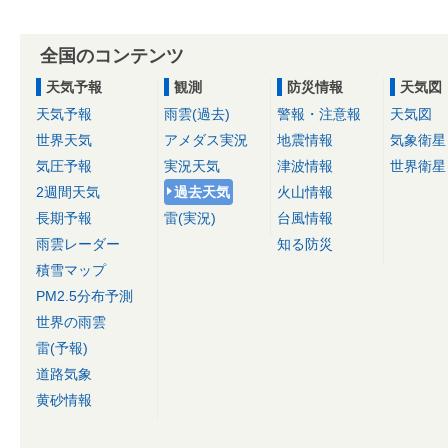
全国のコンテンツ
天気予報
観測
防災情報
天気図
天気予報
雨雲(過去)
警報・注意報
天気図
世界天気
アメダス実況
地震情報
気象衛星
気圧予報
実況天気
津波情報
世界衛星
2週間天気
過去天気
火山情報
長期予報
雷(実況)
台風情報
雨雲レーダー
知る防災
積雪マップ
PM2.5分布予測
世界の雨雲
雷(予報)
道路気象
黄砂情報