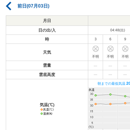
前日(07月03日)
月日
日の出/入
04:48(出)
時
3
6
9
天気
不明
不明
不明
雲量
---
---
---
雲底高度
---
---
---
2
朝までの最低気温
気温(℃)