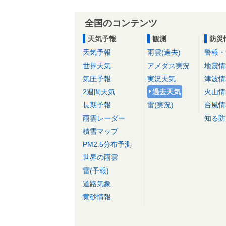
全国のコンテンツ
天気予報
観測
防災
天気予報
雨雲(過去)
警報・
世界天気
アメダス実況
地震情
気圧予報
実況天気
津波情
2週間天気
過去天気
火山情
長期予報
雷(実況)
台風情
雨雲レーダー
知る防
積雪マップ
PM2.5分布予測
世界の雨雲
雷(予報)
道路気象
黄砂情報