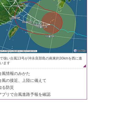
で強い台風13号が沖永良部島の南東約30kmを西に進
います
台風情報のみかた
台風の接近、上陸に備えて
知る防災
アプリで台風進路予報を確認