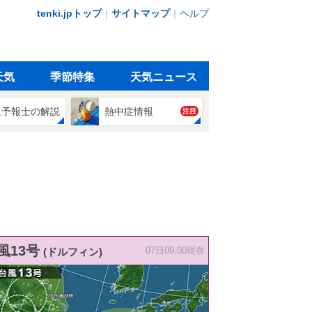
tenki.jpトップ
｜
サイトマップ
｜
ヘルプ
天気
季節特集
天気ニュース
象予報士の解説
熱中症情報
注目
風13号
(ドルフィン)
07日09:00現在