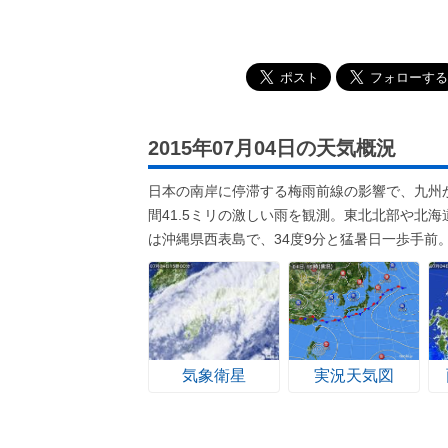
2015年07月04日の天気概況
日本の南岸に停滞する梅雨前線の影響で、九州
間41.5ミリの激しい雨を観測。東北北部や北
は沖縄県西表島で、34度9分と猛暑日一歩手前
気象衛星
実況天気図