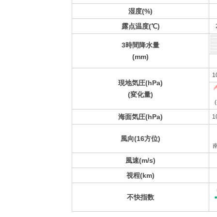
湿度(%)
露点温度(℃)
3時間降水量
(mm)
1
現地気圧(hPa)
(変化量)
(
海面気圧(hPa)
1
風向(16方位)
風速(m/s)
視程(km)
不快指数