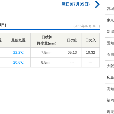
翌日(07月05日)
宮城
東京
4日)
(2015年07月04日)
新潟
日積算
温
最低気温
日の出
日の入
愛知
降水量(mm)
22.2℃
7.5
mm
05:13
19:32
石川
20.6℃
8.5
mm
---
---
大阪
広島
高知
福岡
鹿児