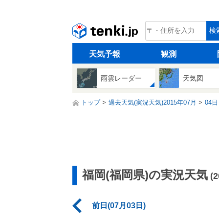
tenki.jp
検
天気予報
観測
雨雲レーダー
天気図
トップ
過去天気(実況天気)2015年07月
04日
福岡(福岡県)の実況天気
(
前日(07月03日)