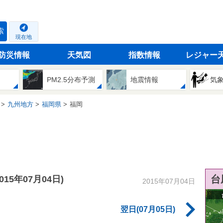
索
現在地
防災情報
天気図
指数情報
レジャー
PM2.5分布予測
地震情報
気
九州地方
福岡県
福岡
台
2015年07月04日)
2015年07月04日
翌日(07月05日)