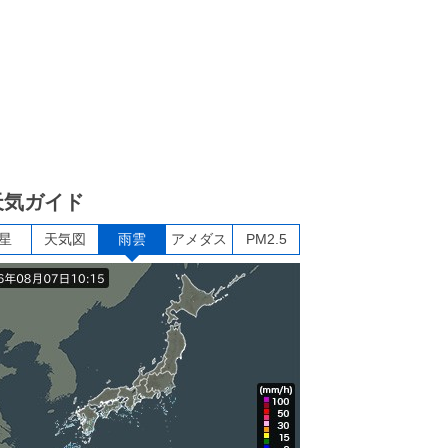
天気ガイド
星
天気図
雨雲
アメダス
PM2.5