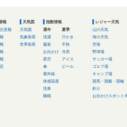
情報
天気図
指数情報
レジャー天気
注意報
天気図
通年
夏季
山の天気
報
気象衛星
洗濯
汗かき
海の天気
報
世界衛星
服装
不快
空港
報
お出かけ
冷房
野球場
報
星空
アイス
サッカー場
災
傘
ビール
ゴルフ場
紫外線
キャンプ場
体感温度
競馬・競艇・競輪
洗車
釣り
睡眠
お出かけスポット