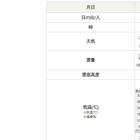
月日
日の出/入
時
天気
雲量
9
雲底高度
気温(℃)