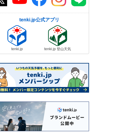
tenki.jp公式アプリ
tenki.jp
tenki.jp 登山天気