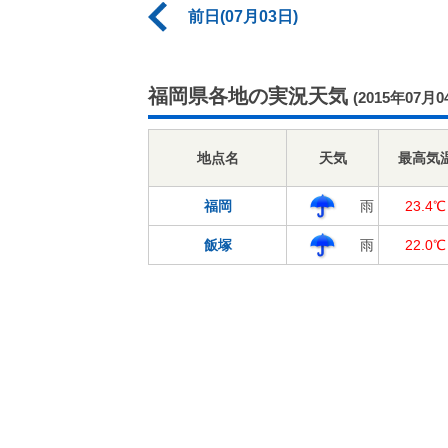
前日(07月03日)
福岡県各地の実況天気
(2015年07月0
地点名
天気
最高気
福岡
雨
23.4℃
飯塚
雨
22.0℃