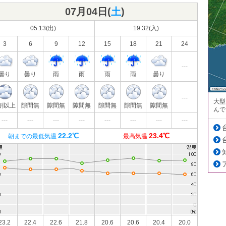
07月04日(
土
)
05:13(出)
19:32(入)
3
6
9
12
15
18
21
24
---
曇り
曇り
雨
雨
雨
雨
曇り
---
大型
割以上
隙間無
隙間無
隙間無
隙間無
隙間無
隙間無
んで
---
---
---
---
---
---
---
---
22.2℃
23.4℃
朝までの最低気温
最高気温
23.2
22.4
22.6
21.8
20.6
20.6
20.4
20.0