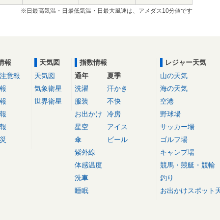
※日最高気温・日最低気温・日最大風速は、アメダス10分値です
情報
天気図
指数情報
レジャー天気
注意報
天気図
通年
夏季
山の天気
報
気象衛星
洗濯
汗かき
海の天気
報
世界衛星
服装
不快
空港
報
お出かけ
冷房
野球場
報
星空
アイス
サッカー場
災
傘
ビール
ゴルフ場
紫外線
キャンプ場
体感温度
競馬・競艇・競輪
洗車
釣り
睡眠
お出かけスポット