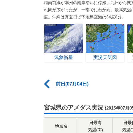
梅雨前線が本州の南岸沿いに停滞。九州から関
れ間が広がったが、一部でにわか雨。最高気温は
度。沖縄は真夏日で下地島空港は34度8分。
気象衛星
実況天気図
前日(07月04日)
宮城県のアメダス実況
(2015年07月0
日最高
日最
地点名
気温(℃)
気温(