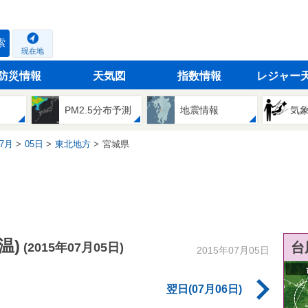
索
現在地
防災情報
天気図
指数情報
レジャー
PM2.5分布予測
地震情報
気
7月
05日
東北地方
宮城県
温)
台
(2015年07月05日)
2015年07月05日
翌日(07月06日)