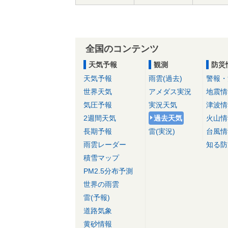
全国のコンテンツ
天気予報
観測
防災
天気予報
雨雲(過去)
警報・
世界天気
アメダス実況
地震情
気圧予報
実況天気
津波情
2週間天気
過去天気
火山情
長期予報
雷(実況)
台風情
雨雲レーダー
知る防
積雪マップ
PM2.5分布予測
世界の雨雲
雷(予報)
道路気象
黄砂情報