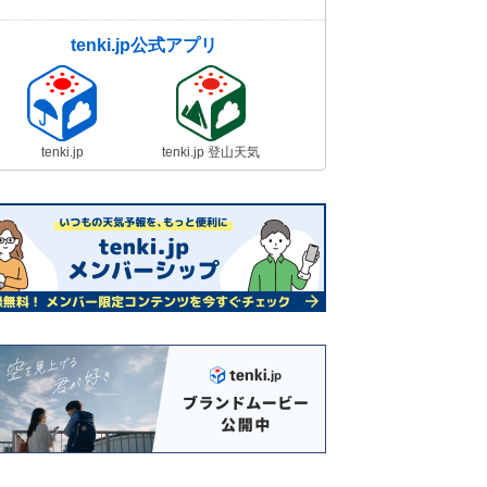
tenki.jp公式アプリ
tenki.jp
tenki.jp 登山天気