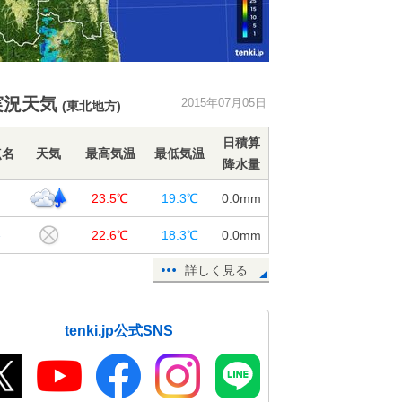
実況天気
2015年07月05日
(東北地方)
日積算
点名
天気
最高気温
最低気温
降水量
台
23.5℃
19.3℃
0.0
mm
巻
22.6℃
18.3℃
0.0
mm
詳しく見る
tenki.jp公式SNS