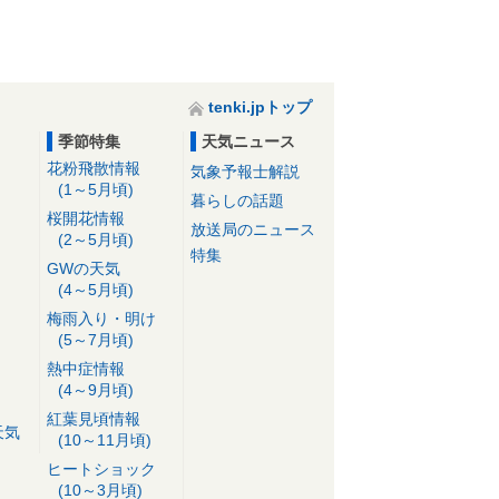
tenki.jpトップ
季節特集
天気ニュース
花粉飛散情報
気象予報士解説
(1～5月頃)
暮らしの話題
桜開花情報
放送局のニュース
(2～5月頃)
特集
GWの天気
(4～5月頃)
梅雨入り・明け
(5～7月頃)
熱中症情報
(4～9月頃)
紅葉見頃情報
天気
(10～11月頃)
ヒートショック
(10～3月頃)