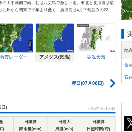
東の太平洋側で雨。朝は八丈島で激しい雨。東北と北海道は晴
九州から関東で平年より低く、鹿児島は4月下旬並みの23
地
雨雲レーダー
アメダス(気温)
実況天気
仙
石
翌日(07月06日)
5日)
2015年07月05日
低
日積算
日最大
日積算
℃)
降水量(mm)
風速(m/s)
日照時間(時)