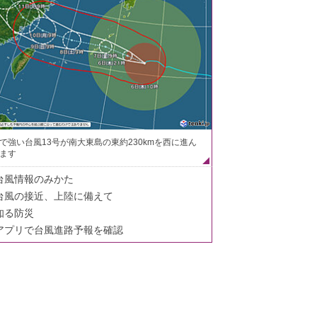
で強い台風13号が南大東島の東約230kmを西に進ん
ます
台風情報のみかた
台風の接近、上陸に備えて
知る防災
アプリで台風進路予報を確認