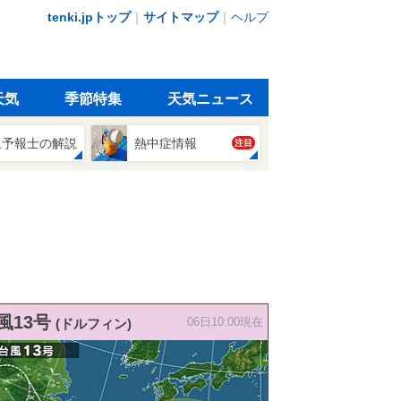
tenki.jpトップ
｜
サイトマップ
｜
ヘルプ
天気
季節特集
天気ニュース
象予報士の解説
熱中症情報
注目
風13号
(ドルフィン)
06日10:00現在