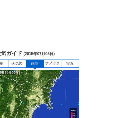
天気ガイド
(2015年07月05日)
星
天気図
雨雲
アメダス
実況