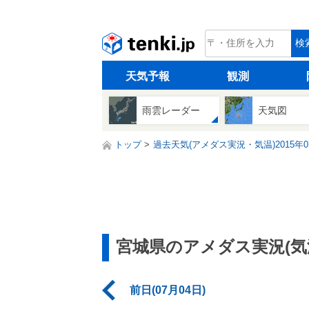
tenki.jp
検
天気予報
観測
雨雲レーダー
天気図
トップ
過去天気(アメダス実況・気温)2015年0
宮城県のアメダス実況(気
前日(07月04日)