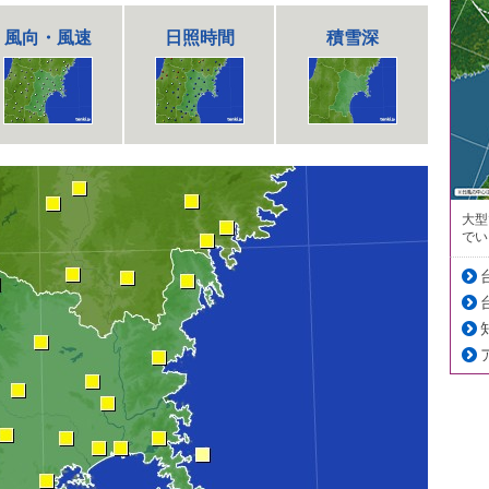
風向・風速
日照時間
積雪深
大型
でい