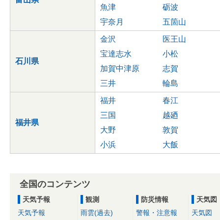
魚津
砺波
宇奈月
五箇山
金沢
医王山
宝達志水
小松
石川県
加賀中津原
志賀
三井
輪島
福井
春江
三国
越廼
福井県
大野
敦賀
小浜
大飯
全国のコンテンツ
天気予報
観測
防災情報
天気図
天気予報
雨雲(過去)
警報・注意報
天気図