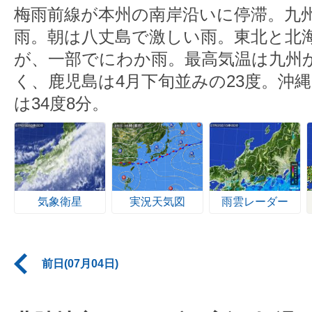
梅雨前線が本州の南岸沿いに停滞。九
雨。朝は八丈島で激しい雨。東北と北
が、一部でにわか雨。最高気温は九州
く、鹿児島は4月下旬並みの23度。沖
は34度8分。
気象衛星
実況天気図
雨雲レーダー
前日(07月04日)