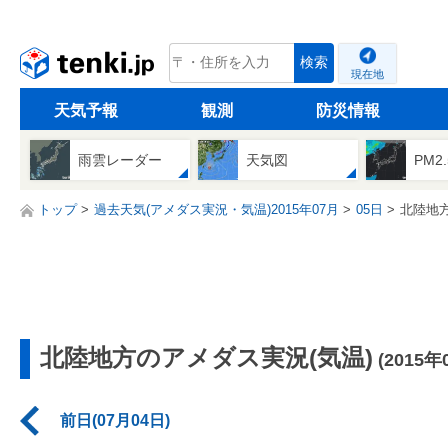
tenki.jp
検索
現在地
天気予報
観測
防災情報
雨雲レーダー
天気図
PM2
トップ
過去天気(アメダス実況・気温)2015年07月
05日
北陸地
北陸地方のアメダス実況(気温)
(2015年
前日(07月04日)