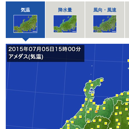
気温
降水量
風向・風速