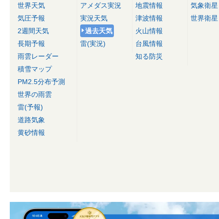
世界天気
アメダス実況
地震情報
気象衛星
気圧予報
実況天気
津波情報
世界衛星
2週間天気
過去天気
火山情報
長期予報
雷(実況)
台風情報
雨雲レーダー
知る防災
積雪マップ
PM2.5分布予測
世界の雨雲
雷(予報)
道路気象
黄砂情報