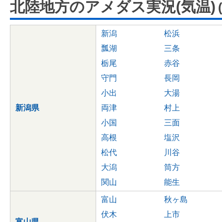
北陸地方のアメダス実況(気温)
新潟
松浜
瓢湖
三条
栃尾
赤谷
守門
長岡
小出
大湯
新潟県
両津
村上
小国
三面
高根
塩沢
松代
川谷
大潟
筒方
関山
能生
富山
秋ヶ島
伏木
上市
富山県