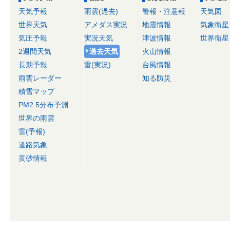
天気予報
雨雲(過去)
警報・注意報
天気図
世界天気
アメダス実況
地震情報
気象衛星
気圧予報
実況天気
津波情報
世界衛星
2週間天気
過去天気
火山情報
長期予報
雷(実況)
台風情報
雨雲レーダー
知る防災
積雪マップ
PM2.5分布予測
世界の雨雲
雷(予報)
道路気象
黄砂情報