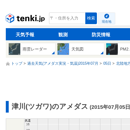
tenki.jp
検索
現在地
天気予報
観測
防災情報
雨雲レーダー
天気図
PM2
トップ
過去天気(アメダス実況・気温)2015年07月
05日
北陸地
津川(ツガワ)のアメダス
(2015年07月05日