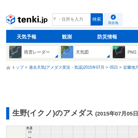
tenki.jp
検索
現在地
天気予報
観測
防災情報
雨雲レーダー
天気図
PM2
トップ
過去天気(アメダス実況・気温)2015年07月
05日
近畿地
生野(イクノ)のアメダス
(2015年07月05日