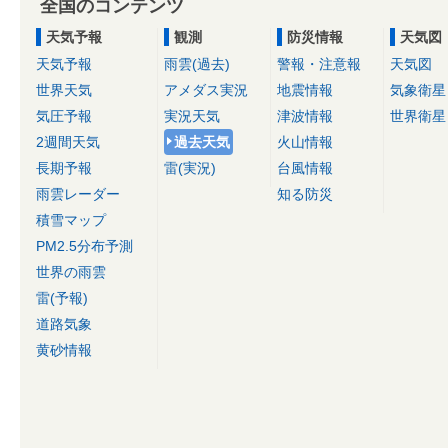
全国のコンテンツ
天気予報
観測
防災情報
天気図
天気予報
雨雲(過去)
警報・注意報
天気図
世界天気
アメダス実況
地震情報
気象衛星
気圧予報
実況天気
津波情報
世界衛星
2週間天気
過去天気
火山情報
長期予報
雷(実況)
台風情報
雨雲レーダー
知る防災
積雪マップ
PM2.5分布予測
世界の雨雲
雷(予報)
道路気象
黄砂情報