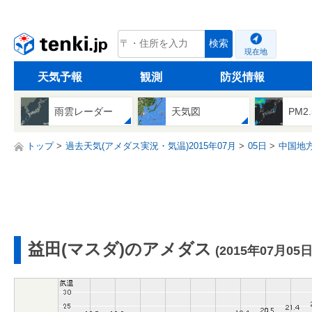
tenki.jp
検索
現在地
天気予報
観測
防災情報
雨雲レーダー
天気図
PM2
トップ
過去天気(アメダス実況・気温)2015年07月
05日
中国地
益田(マスダ)のアメダス
(2015年07月05日