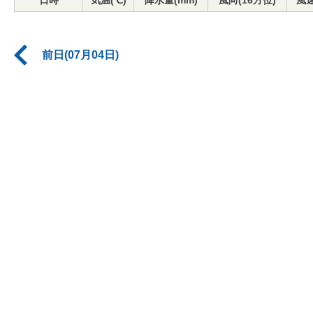
日時
気温(℃)
降水量(mm)
風向(16方位)
風速
前日(07月04日)