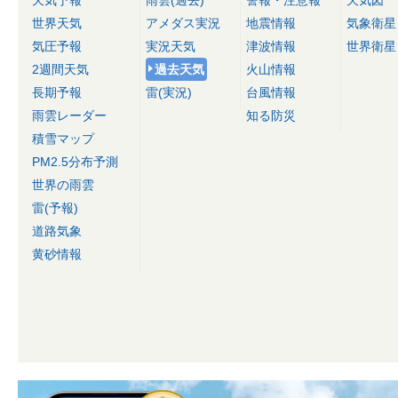
天気予報
雨雲(過去)
警報・注意報
天気図
世界天気
アメダス実況
地震情報
気象衛星
気圧予報
実況天気
津波情報
世界衛星
2週間天気
過去天気
火山情報
長期予報
雷(実況)
台風情報
雨雲レーダー
知る防災
積雪マップ
PM2.5分布予測
世界の雨雲
雷(予報)
道路気象
黄砂情報