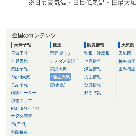
※日最高気温・日最低気温・日最大風
全国のコンテンツ
天気予報
観測
防災情報
天気図
天気予報
雨雲(過去)
警報・注意報
天気図
世界天気
アメダス実況
地震情報
気象衛星
気圧予報
実況天気
津波情報
世界衛星
2週間天気
過去天気
火山情報
長期予報
雷(実況)
台風情報
雨雲レーダー
知る防災
積雪マップ
PM2.5分布予測
世界の雨雲
雷(予報)
道路気象