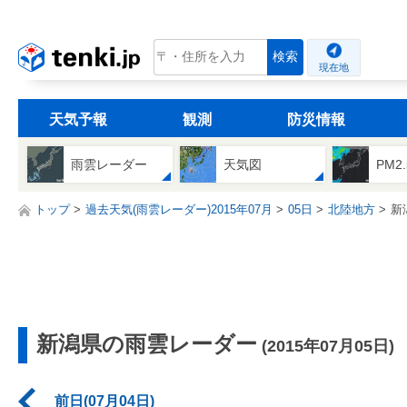
tenki.jp
検索
現在地
天気予報
観測
防災情報
雨雲レーダー
天気図
PM2
トップ
過去天気(雨雲レーダー)2015年07月
05日
北陸地方
新
新潟県の雨雲レーダー
(2015年07月05日)
前日(07月04日)