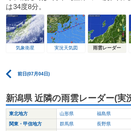
は34度8分。
気象衛星
実況天気図
雨雲レーダー
前日(07月04日)
新潟県 近隣の雨雲レーダー(実況
東北地方
山形県
福島県
関東・甲信地方
群馬県
長野県