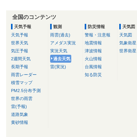
全国のコンテンツ
天気予報
観測
防災情報
天気図
天気予報
雨雲(過去)
警報・注意報
天気図
世界天気
アメダス実況
地震情報
気象衛星
気圧予報
実況天気
津波情報
世界衛星
2週間天気
過去天気
火山情報
長期予報
雷(実況)
台風情報
雨雲レーダー
知る防災
積雪マップ
PM2.5分布予測
世界の雨雲
雷(予報)
道路気象
黄砂情報