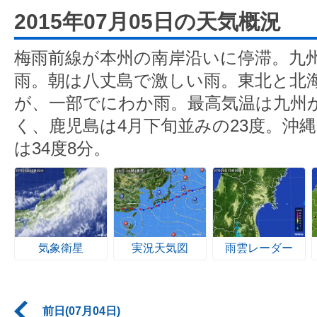
2015年07月05日の天気概況
梅雨前線が本州の南岸沿いに停滞。九
雨。朝は八丈島で激しい雨。東北と北
が、一部でにわか雨。最高気温は九州
く、鹿児島は4月下旬並みの23度。沖
は34度8分。
気象衛星
実況天気図
雨雲レーダー
前日(07月04日)