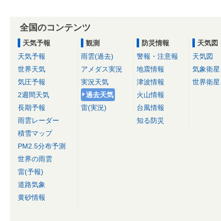
全国のコンテンツ
天気予報
観測
防災情報
天気図
天気予報
雨雲(過去)
警報・注意報
天気図
世界天気
アメダス実況
地震情報
気象衛星
気圧予報
実況天気
津波情報
世界衛星
2週間天気
過去天気
火山情報
長期予報
雷(実況)
台風情報
雨雲レーダー
知る防災
積雪マップ
PM2.5分布予測
世界の雨雲
雷(予報)
道路気象
黄砂情報