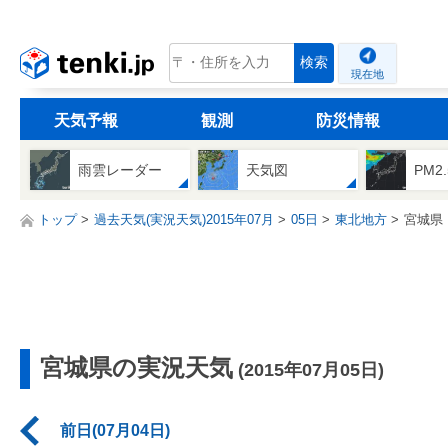
tenki.jp
検索
現在地
天気予報
観測
防災情報
雨雲レーダー
天気図
PM2
トップ
過去天気(実況天気)2015年07月
05日
東北地方
宮城県
宮城県の実況天気
(2015年07月05日)
前日(07月04日)