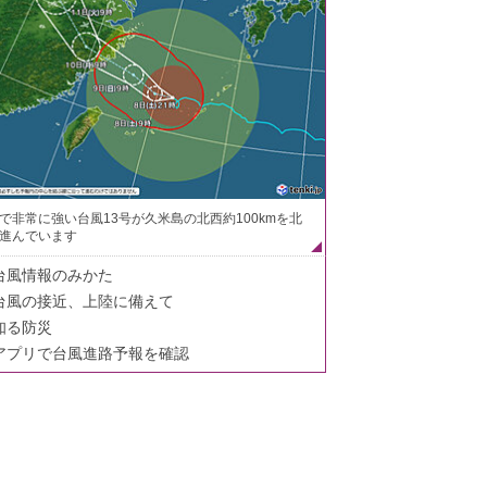
で非常に強い台風13号が久米島の北西約100kmを北
進んでいます
台風情報のみかた
台風の接近、上陸に備えて
知る防災
アプリで台風進路予報を確認