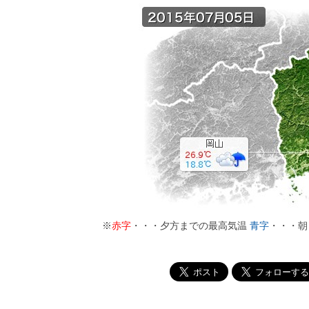
※
赤字
・・・夕方までの最高気温
青字
・・・朝