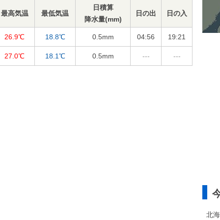
日積算
最高気温
最低気温
日の出
日の入
降水量(mm)
26.9℃
18.8℃
0.5
mm
04:56
19:21
27.0℃
18.1℃
0.5
mm
---
---
北海