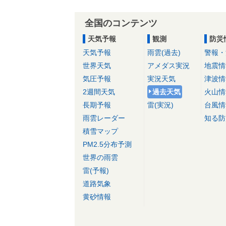
全国のコンテンツ
天気予報
観測
防災
天気予報
雨雲(過去)
警報・
世界天気
アメダス実況
地震情
気圧予報
実況天気
津波情
2週間天気
過去天気
火山情
長期予報
雷(実況)
台風情
雨雲レーダー
知る防
積雪マップ
PM2.5分布予測
世界の雨雲
雷(予報)
道路気象
黄砂情報