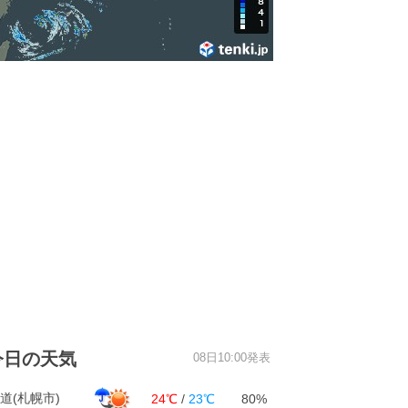
今日の天気
08日10:00発表
道(札幌市)
24℃
/
23℃
80%