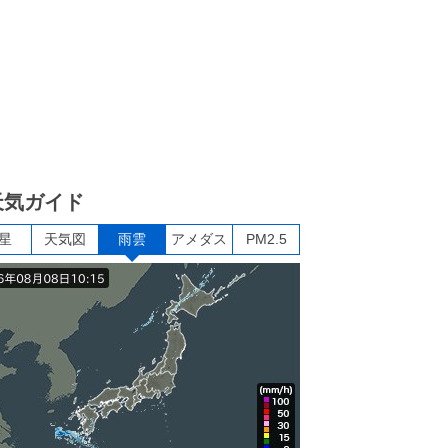
天気ガイド
星
天気図
雨雲
アメダス
PM2.5