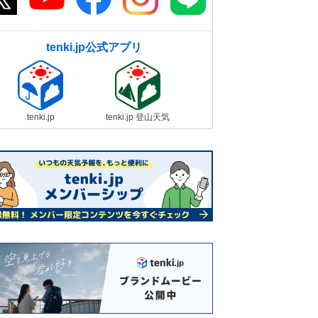
tenki.jp公式アプリ
tenki.jp
tenki.jp 登山天気