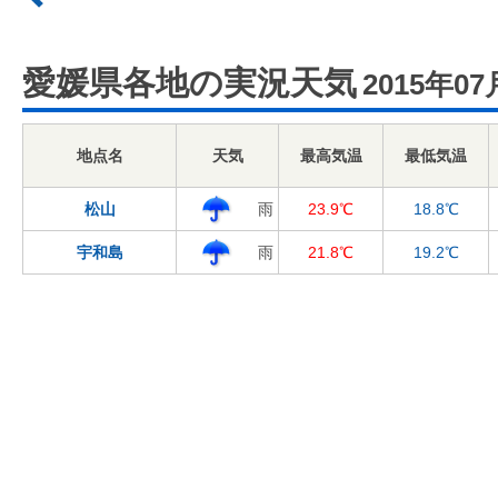
愛媛県各地の実況天気
2015年07
地点名
天気
最高気温
最低気温
松山
雨
23.9℃
18.8℃
宇和島
雨
21.8℃
19.2℃