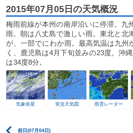
2015年07月05日の天気概況
梅雨前線が本州の南岸沿いに停滞。九
雨。朝は八丈島で激しい雨。東北と北
が、一部でにわか雨。最高気温は九州
く、鹿児島は4月下旬並みの23度。沖
は34度8分。
気象衛星
実況天気図
雨雲レーダー
前日(07月04日)