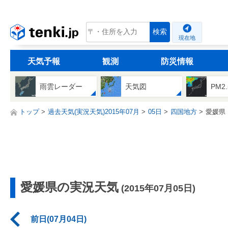
tenki.jp
検索
現在地
天気予報
観測
防災情報
雨雲レーダー
天気図
PM2
トップ
過去天気(実況天気)2015年07月
05日
四国地方
愛媛県
愛媛県の実況天気
(2015年07月05日)
前日(07月04日)