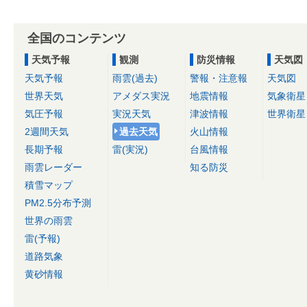
全国のコンテンツ
天気予報
観測
防災情報
天気図
天気予報
雨雲(過去)
警報・注意報
天気図
世界天気
アメダス実況
地震情報
気象衛星
気圧予報
実況天気
津波情報
世界衛星
2週間天気
過去天気
火山情報
長期予報
雷(実況)
台風情報
雨雲レーダー
知る防災
積雪マップ
PM2.5分布予測
世界の雨雲
雷(予報)
道路気象
黄砂情報