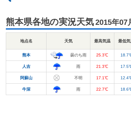
熊本県各地の実況天気
2015年07
地点名
天気
最高気温
最低気
熊本
曇のち雨
25.3℃
18.7
人吉
雨
21.3℃
17.5
阿蘇山
不明
17.1℃
12.4
牛深
雨
22.7℃
18.6