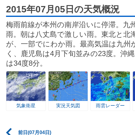
2015年07月05日の天気概況
梅雨前線が本州の南岸沿いに停滞。九
雨。朝は八丈島で激しい雨。東北と北
が、一部でにわか雨。最高気温は九州
く、鹿児島は4月下旬並みの23度。沖
は34度8分。
気象衛星
実況天気図
雨雲レーダー
前日(07月04日)