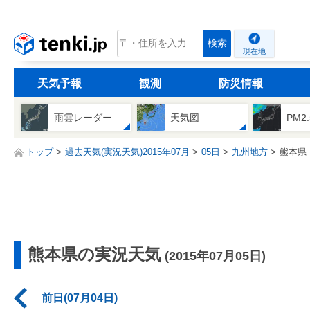
tenki.jp
検索
現在地
天気予報
観測
防災情報
雨雲レーダー
天気図
PM2
トップ
過去天気(実況天気)2015年07月
05日
九州地方
熊本県
熊本県の実況天気
(2015年07月05日)
前日(07月04日)