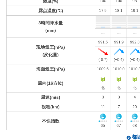
湿度(%)
100
100
98
露点温度(℃)
17.9
18.1
19.1
3時間降水量
(mm)
---
---
---
991.5
991.9
992.3
現地気圧(hPa)
(変化量)
(-0.7)
(+0.4)
(+0.4)
海面気圧(hPa)
1009.6
1010.0
1010.
風向(16方位)
北
北
北
風速(m/s)
3
3
4
視程(km)
11
7
20
不快指数
65
67
68
都城