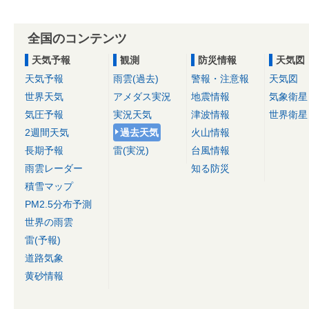
全国のコンテンツ
天気予報
観測
防災情報
天気図
天気予報
雨雲(過去)
警報・注意報
天気図
世界天気
アメダス実況
地震情報
気象衛星
気圧予報
実況天気
津波情報
世界衛星
2週間天気
過去天気
火山情報
長期予報
雷(実況)
台風情報
雨雲レーダー
知る防災
積雪マップ
PM2.5分布予測
世界の雨雲
雷(予報)
道路気象
黄砂情報