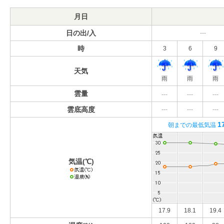
月日
日の出/入
---
時
3
6
9
天気
雨
雨
雨
雲量
---
---
---
雲底高度
---
---
---
1
朝までの最低気温
気温(℃)
17.9
18.1
19.4