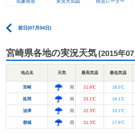
気象衛星
実況天気図
雨雲レーダー
前日(07月04日)
宮崎県各地の実況天気
(2015年0
地点名
天気
最高気温
最低気温
宮崎
雨
21.8℃
18.5℃
延岡
雨
23.1℃
18.1℃
油津
雨
22.3℃
19.1℃
都城
雨
21.3℃
17.8℃