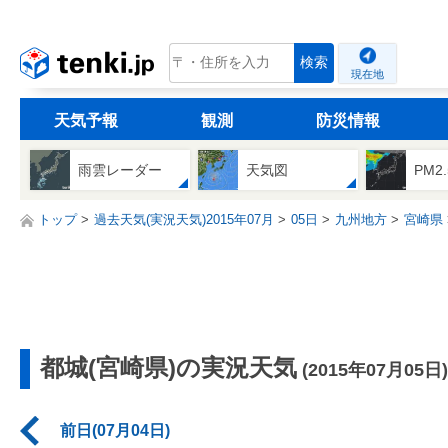
tenki.jp
検索
現在地
天気予報
観測
防災情報
雨雲レーダー
天気図
PM2
トップ
過去天気(実況天気)2015年07月
05日
九州地方
宮崎県
都城(宮崎県)の実況天気
(2015年07月05日)
前日(07月04日)